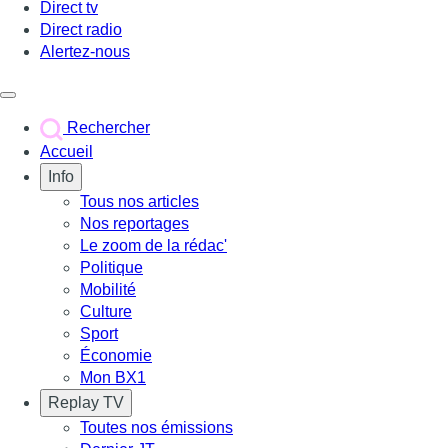
Direct tv
Direct radio
Alertez-nous
Déclencher le menu
Rechercher
Accueil
Info
Tous nos articles
Nos reportages
Le zoom de la rédac'
Politique
Mobilité
Culture
Sport
Économie
Mon BX1
Replay TV
Toutes nos émissions