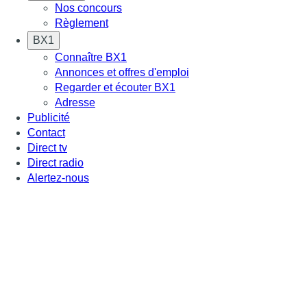
Nos concours
Règlement
BX1
Connaître BX1
Annonces et offres d'emploi
Regarder et écouter BX1
Adresse
Publicité
Contact
Direct tv
Direct radio
Alertez-nous