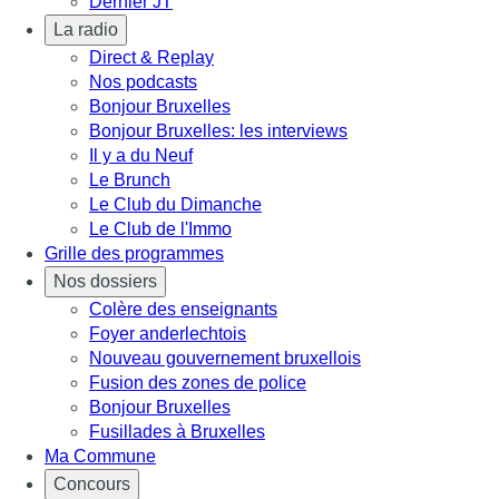
Dernier JT
La radio
Direct & Replay
Nos podcasts
Bonjour Bruxelles
Bonjour Bruxelles: les interviews
Il y a du Neuf
Le Brunch
Le Club du Dimanche
Le Club de l'Immo
Grille des programmes
Nos dossiers
Colère des enseignants
Foyer anderlechtois
Nouveau gouvernement bruxellois
Fusion des zones de police
Bonjour Bruxelles
Fusillades à Bruxelles
Ma Commune
Concours