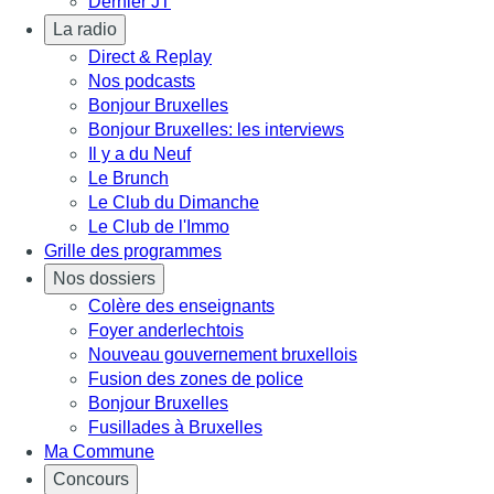
Dernier JT
La radio
Direct & Replay
Nos podcasts
Bonjour Bruxelles
Bonjour Bruxelles: les interviews
Il y a du Neuf
Le Brunch
Le Club du Dimanche
Le Club de l'Immo
Grille des programmes
Nos dossiers
Colère des enseignants
Foyer anderlechtois
Nouveau gouvernement bruxellois
Fusion des zones de police
Bonjour Bruxelles
Fusillades à Bruxelles
Ma Commune
Concours