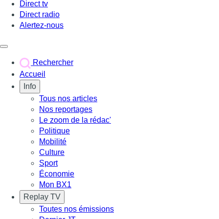
Direct tv
Direct radio
Alertez-nous
Déclencher le menu
Rechercher
Accueil
Info
Tous nos articles
Nos reportages
Le zoom de la rédac'
Politique
Mobilité
Culture
Sport
Économie
Mon BX1
Replay TV
Toutes nos émissions