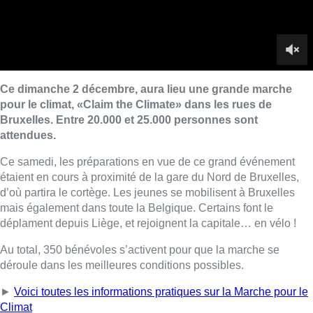
d’où partira le cortège. Les jeunes se mobilisent à Bruxelles
mais également dans toute la Belgique. Certains font le
déplament depuis Liège, et rejoignent la capitale… en vélo !
Au total, 350 bénévoles s’activent pour que la marche se
déroule dans les meilleures conditions possibles.
►
Voici toutes les informations pratiques sur la Marche pour le
Climat
► Un reportage de
Sung-Shim Courier
et
Morgane Van
Hoobrouck
Lire aussi :
Pizza Nizar: un coup de pub
inattendu grâce à l’IA