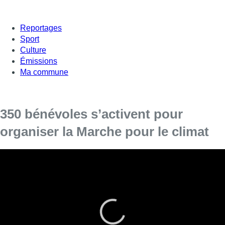
Reportages
Sport
Culture
Émissions
Ma commune
350 bénévoles s’activent pour
organiser la Marche pour le climat
Ce dimanche 2 décembre, aura lieu une grande marche
pour le climat, «Claim the Climate» dans les rues de
Bruxelles. Entre 20.000 et 25.000 personnes sont
attendues.
Ce samedi, les préparations en vue de ce grand événement
étaient en cours à proximité de la gare du Nord de Bruxelles,