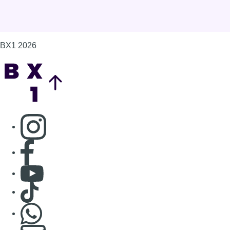
Consulter page Facebook
Consulter Youtube
Consulter TikTok
Nous rejoindre sur Whatsapp
S'abonner à notre newsletter
Connaître BX1
Publicité
Offres d'emploi
Contact
Mentions légales
Politique de cookies (UE)
Gérer les cookies