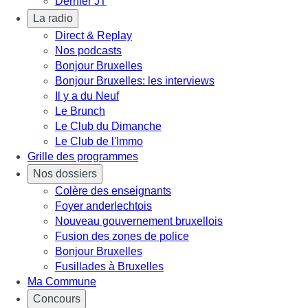
Dernier JT
La radio
Direct & Replay
Nos podcasts
Bonjour Bruxelles
Bonjour Bruxelles: les interviews
Il y a du Neuf
Le Brunch
Le Club du Dimanche
Le Club de l'Immo
Grille des programmes
Nos dossiers
Colère des enseignants
Foyer anderlechtois
Nouveau gouvernement bruxellois
Fusion des zones de police
Bonjour Bruxelles
Fusillades à Bruxelles
Ma Commune
Concours