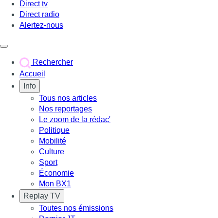
Direct tv
Direct radio
Alertez-nous
Déclencher le menu
Rechercher
Accueil
Info
Tous nos articles
Nos reportages
Le zoom de la rédac'
Politique
Mobilité
Culture
Sport
Économie
Mon BX1
Replay TV
Toutes nos émissions