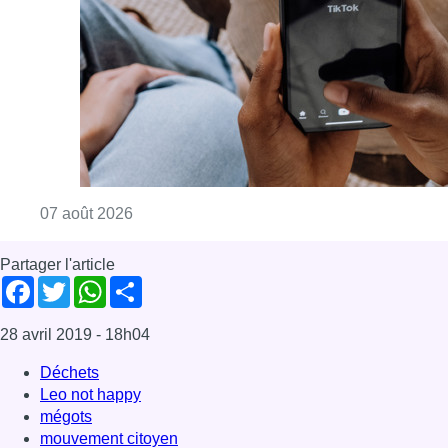
Consulter l'article "La police peut dorénavan
07 août 2026
Partager l'article
Facebook
Twitter
WhatsApp
Share
28 avril 2019
- 18h04
Déchets
Leo not happy
mégots
mouvement citoyen