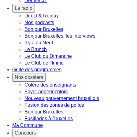
Dernier JT
La radio
Direct & Replay
Nos podcasts
Bonjour Bruxelles
Bonjour Bruxelles: les interviews
Il y a du Neuf
Le Brunch
Le Club du Dimanche
Le Club de l'Immo
Grille des programmes
Nos dossiers
Colère des enseignants
Foyer anderlechtois
Nouveau gouvernement bruxellois
Fusion des zones de police
Bonjour Bruxelles
Fusillades à Bruxelles
Ma Commune
Concours