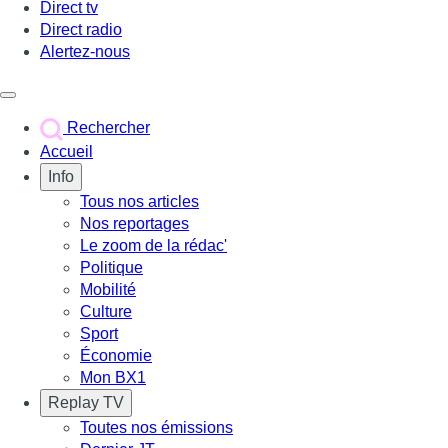
Direct tv
Direct radio
Alertez-nous
Déclencher le menu
Rechercher
Accueil
Info
Tous nos articles
Nos reportages
Le zoom de la rédac'
Politique
Mobilité
Culture
Sport
Économie
Mon BX1
Replay TV
Toutes nos émissions