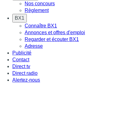
Nos concours
Règlement
BX1
Connaître BX1
Annonces et offres d'emploi
Regarder et écouter BX1
Adresse
Publicité
Contact
Direct tv
Direct radio
Alertez-nous