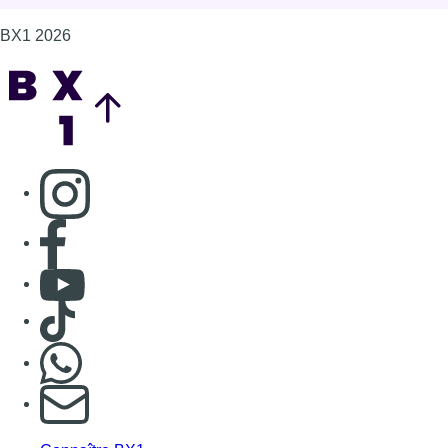
BX1 2026
Back to top
Consulter page Instagram
Consulter page Facebook
Consulter Youtube
Consulter TikTok
Nous rejoindre sur Whatsapp
S'abonner à notre newsletter