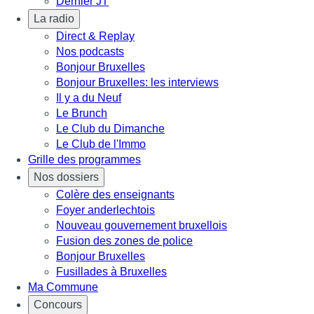
Dernier JT
La radio
Direct & Replay
Nos podcasts
Bonjour Bruxelles
Bonjour Bruxelles: les interviews
Il y a du Neuf
Le Brunch
Le Club du Dimanche
Le Club de l'Immo
Grille des programmes
Nos dossiers
Colère des enseignants
Foyer anderlechtois
Nouveau gouvernement bruxellois
Fusion des zones de police
Bonjour Bruxelles
Fusillades à Bruxelles
Ma Commune
Concours