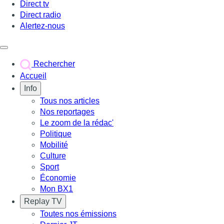
Direct tv
Direct radio
Alertez-nous
Déclencher le menu
Rechercher
Accueil
Info
Tous nos articles
Nos reportages
Le zoom de la rédac'
Politique
Mobilité
Culture
Sport
Économie
Mon BX1
Replay TV
Toutes nos émissions