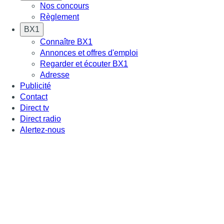
Nos concours
Règlement
BX1
Connaître BX1
Annonces et offres d'emploi
Regarder et écouter BX1
Adresse
Publicité
Contact
Direct tv
Direct radio
Alertez-nous