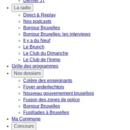
Dernier JT
La radio
Direct & Replay
Nos podcasts
Bonjour Bruxelles
Bonjour Bruxelles: les interviews
Il y a du Neuf
Le Brunch
Le Club du Dimanche
Le Club de l'Immo
Grille des programmes
Nos dossiers
Colère des enseignants
Foyer anderlechtois
Nouveau gouvernement bruxellois
Fusion des zones de police
Bonjour Bruxelles
Fusillades à Bruxelles
Ma Commune
Concours