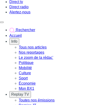
Direct tv
Direct radio
Alertez-nous
Déclencher le menu
Rechercher
Accueil
Info
Tous nos articles
Nos reportages
Le zoom de la rédac'
Politique
Mobilité
Culture
Sport
Économie
Mon BX1
Replay TV
Toutes nos émissions