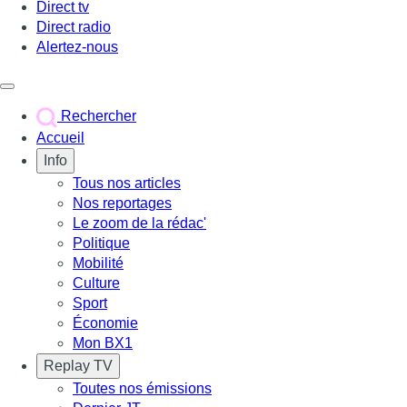
Direct tv
Direct radio
Alertez-nous
Déclencher le menu
Rechercher
Accueil
Info
Tous nos articles
Nos reportages
Le zoom de la rédac'
Politique
Mobilité
Culture
Sport
Économie
Mon BX1
Replay TV
Toutes nos émissions