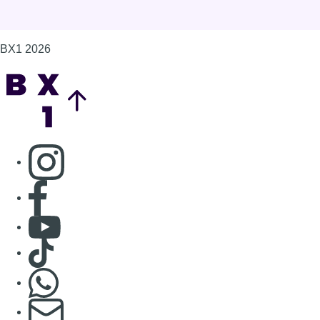
BX1 2026
Back to top
Consulter page Instagram
Consulter page Facebook
Consulter Youtube
Consulter TikTok
Nous rejoindre sur Whatsapp
S'abonner à notre newsletter