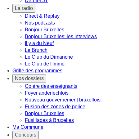
Dernier JT
La radio
Direct & Replay
Nos podcasts
Bonjour Bruxelles
Bonjour Bruxelles: les interviews
Il y a du Neuf
Le Brunch
Le Club du Dimanche
Le Club de l'Immo
Grille des programmes
Nos dossiers
Colère des enseignants
Foyer anderlechtois
Nouveau gouvernement bruxellois
Fusion des zones de police
Bonjour Bruxelles
Fusillades à Bruxelles
Ma Commune
Concours