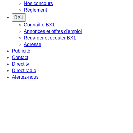
Nos concours
Règlement
BX1
Connaître BX1
Annonces et offres d'emploi
Regarder et écouter BX1
Adresse
Publicité
Contact
Direct tv
Direct radio
Alertez-nous