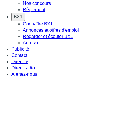
Nos concours
Règlement
BX1
Connaître BX1
Annonces et offres d'emploi
Regarder et écouter BX1
Adresse
Publicité
Contact
Direct tv
Direct radio
Alertez-nous