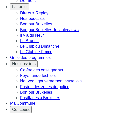
Dernier JT
La radio
Direct & Replay
Nos podcasts
Bonjour Bruxelles
Bonjour Bruxelles: les interviews
Il y a du Neuf
Le Brunch
Le Club du Dimanche
Le Club de l'Immo
Grille des programmes
Nos dossiers
Colère des enseignants
Foyer anderlechtois
Nouveau gouvernement bruxellois
Fusion des zones de police
Bonjour Bruxelles
Fusillades à Bruxelles
Ma Commune
Concours