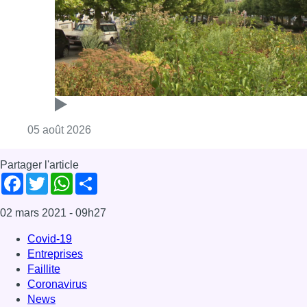
Consulter l'article "Réaménagement de l’ave
05 août 2026
Partager l'article
Facebook
Twitter
WhatsApp
Share
02 mars 2021
- 09h27
Covid-19
Entreprises
Faillite
Coronavirus
News