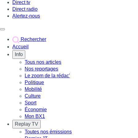
Direct tv
Direct radio
Alertez-nous
Déclencher le menu
Rechercher
Accueil
Info
Tous nos articles
Nos reportages
Le zoom de la rédac'
Politique
Mobilité
Culture
Sport
Économie
Mon BX1
Replay TV
Toutes nos émissions