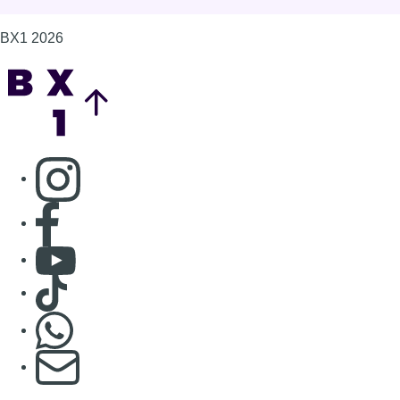
BX1 2026
Back to top
Consulter page Instagram
Consulter page Facebook
Consulter Youtube
Consulter TikTok
Nous rejoindre sur Whatsapp
S'abonner à notre newsletter