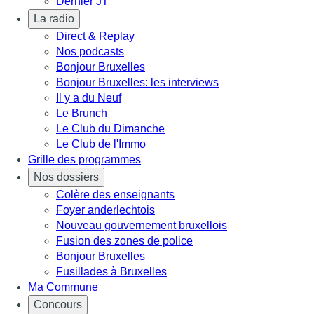
Dernier JT
La radio
Direct & Replay
Nos podcasts
Bonjour Bruxelles
Bonjour Bruxelles: les interviews
Il y a du Neuf
Le Brunch
Le Club du Dimanche
Le Club de l'Immo
Grille des programmes
Nos dossiers
Colère des enseignants
Foyer anderlechtois
Nouveau gouvernement bruxellois
Fusion des zones de police
Bonjour Bruxelles
Fusillades à Bruxelles
Ma Commune
Concours