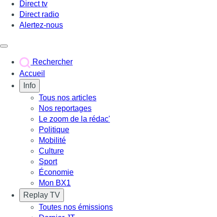
Direct tv
Direct radio
Alertez-nous
Déclencher le menu
Rechercher
Accueil
Info
Tous nos articles
Nos reportages
Le zoom de la rédac'
Politique
Mobilité
Culture
Sport
Économie
Mon BX1
Replay TV
Toutes nos émissions