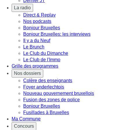
Dernier JT
La radio
Direct & Replay
Nos podcasts
Bonjour Bruxelles
Bonjour Bruxelles: les interviews
Il y a du Neuf
Le Brunch
Le Club du Dimanche
Le Club de l'Immo
Grille des programmes
Nos dossiers
Colère des enseignants
Foyer anderlechtois
Nouveau gouvernement bruxellois
Fusion des zones de police
Bonjour Bruxelles
Fusillades à Bruxelles
Ma Commune
Concours