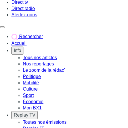
Direct tv
Direct radio
Alertez-nous
Déclencher le menu
Rechercher
Accueil
Info
Tous nos articles
Nos reportages
Le zoom de la rédac'
Politique
Mobilité
Culture
Sport
Économie
Mon BX1
Replay TV
Toutes nos émissions