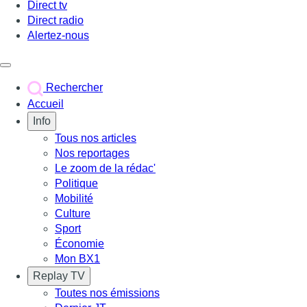
Direct tv
Direct radio
Alertez-nous
Déclencher le menu
Rechercher
Accueil
Info
Tous nos articles
Nos reportages
Le zoom de la rédac'
Politique
Mobilité
Culture
Sport
Économie
Mon BX1
Replay TV
Toutes nos émissions