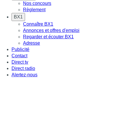
Nos concours
Règlement
BX1
Connaître BX1
Annonces et offres d'emploi
Regarder et écouter BX1
Adresse
Publicité
Contact
Direct tv
Direct radio
Alertez-nous