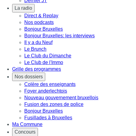
Dernier JT
La radio
Direct & Replay
Nos podcasts
Bonjour Bruxelles
Bonjour Bruxelles: les interviews
Il y a du Neuf
Le Brunch
Le Club du Dimanche
Le Club de l'Immo
Grille des programmes
Nos dossiers
Colère des enseignants
Foyer anderlechtois
Nouveau gouvernement bruxellois
Fusion des zones de police
Bonjour Bruxelles
Fusillades à Bruxelles
Ma Commune
Concours