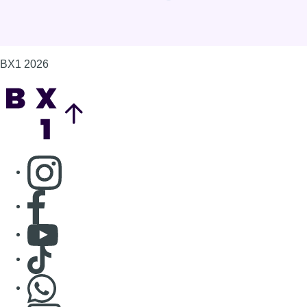
BX1 2026
Back to top
Consulter page Instagram
Consulter page Facebook
Consulter Youtube
Consulter TikTok
Nous rejoindre sur Whatsapp