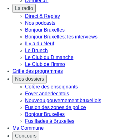
Dernier JT
La radio
Direct & Replay
Nos podcasts
Bonjour Bruxelles
Bonjour Bruxelles: les interviews
Il y a du Neuf
Le Brunch
Le Club du Dimanche
Le Club de l'Immo
Grille des programmes
Nos dossiers
Colère des enseignants
Foyer anderlechtois
Nouveau gouvernement bruxellois
Fusion des zones de police
Bonjour Bruxelles
Fusillades à Bruxelles
Ma Commune
Concours