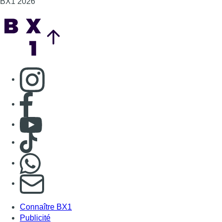
BX1 2026
Back to top
Consulter page Instagram
Consulter page Facebook
Consulter Youtube
Consulter TikTok
Nous rejoindre sur Whatsapp
S'abonner à notre newsletter
Connaître BX1
Publicité