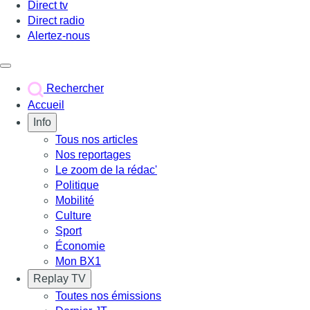
Direct tv
Direct radio
Alertez-nous
Déclencher le menu
Rechercher
Accueil
Info
Tous nos articles
Nos reportages
Le zoom de la rédac'
Politique
Mobilité
Culture
Sport
Économie
Mon BX1
Replay TV
Toutes nos émissions