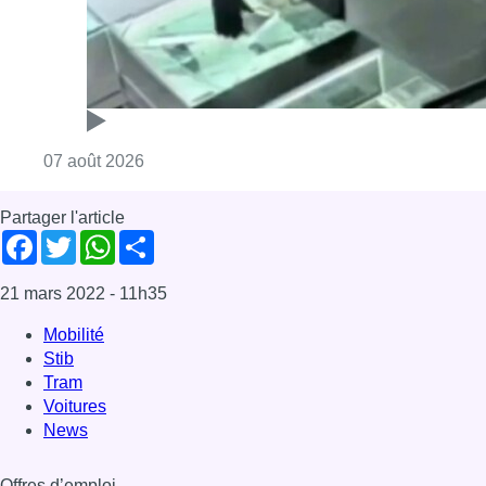
Consulter l'article "Deux mineurs interpell
07 août 2026
Partager l'article
Facebook
Twitter
WhatsApp
Share
21 mars 2022
- 11h35
Mobilité
Stib
Tram
Voitures
News
Offres d’emploi