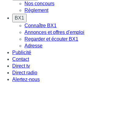
Nos concours
Règlement
BX1
Connaître BX1
Annonces et offres d'emploi
Regarder et écouter BX1
Adresse
Publicité
Contact
Direct tv
Direct radio
Alertez-nous