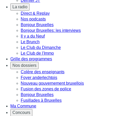
Dernier JT
La radio
Direct & Replay
Nos podcasts
Bonjour Bruxelles
Bonjour Bruxelles: les interviews
Il y a du Neuf
Le Brunch
Le Club du Dimanche
Le Club de l'Immo
Grille des programmes
Nos dossiers
Colère des enseignants
Foyer anderlechtois
Nouveau gouvernement bruxellois
Fusion des zones de police
Bonjour Bruxelles
Fusillades à Bruxelles
Ma Commune
Concours