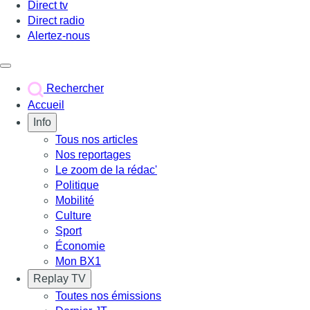
Direct tv
Direct radio
Alertez-nous
Déclencher le menu
Rechercher
Accueil
Info
Tous nos articles
Nos reportages
Le zoom de la rédac'
Politique
Mobilité
Culture
Sport
Économie
Mon BX1
Replay TV
Toutes nos émissions