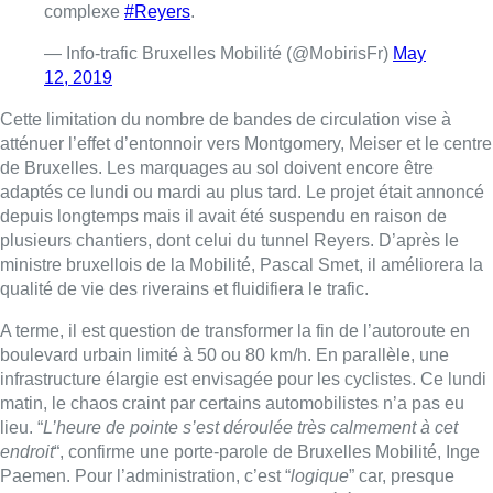
A terme, il est question de transformer la fin de l’autoroute en
boulevard urbain limité à 50 ou 80 km/h. En parallèle, une
infrastructure élargie est envisagée pour les cyclistes. Ce lundi
matin, le chaos craint par certains automobilistes n’a pas eu
lieu. “
L’heure de pointe s’est déroulée très calmement à cet
endroit
“, confirme une porte-parole de Bruxelles Mobilité, Inge
Paemen. Pour l’administration, c’est “
logique
” car, presque
concomitamment, le tunnel Montgomery a été rouvert.
D’autres facteurs ont également pu jouer: la météo sèche et
lumineuse, ainsi que le fait que nous sommes un lundi. La rue
de Tervueren était, elle, plus engorgée qu’à l’accoutumée. Mais
est-ce une conséquence de la réouverture du tunnel
Montgomery ou parce qu’un plus grand nombre de navetteurs
ont choisi cette artère? “
Il est encore trop tôt pour un bilan, il
vaut mieux attendre une ou deux semaines pour tirer des
conclusions
“, selon Inge Paeman.
Belga
■
Reportage de
Fanny Rochez
et
Manon Ughi