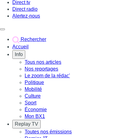
Direct tv
Direct radio
Alertez-nous
Déclencher le menu
Rechercher
Accueil
Info
Tous nos articles
Nos reportages
Le zoom de la rédac'
Politique
Mobilité
Culture
Sport
Économie
Mon BX1
Replay TV
Toutes nos émissions