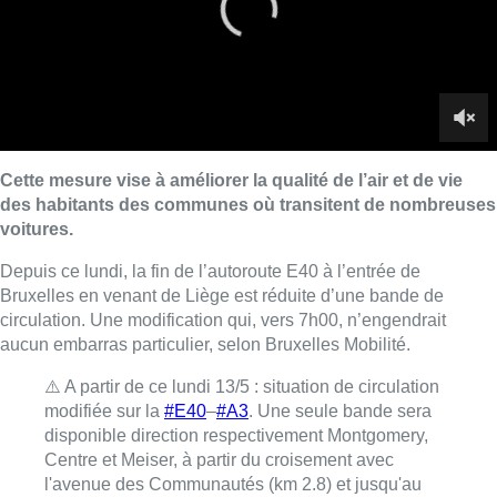
circulation. Une modification qui, vers 7h00, n’engendrait
aucun embarras particulier, selon Bruxelles Mobilité.
⚠️ A partir de ce lundi 13/5 : situation de circulation
modifiée sur la
#E40
–
#A3
. Une seule bande sera
disponible direction respectivement Montgomery,
Centre et Meiser, à partir du croisement avec
l'avenue des Communautés (km 2.8) et jusqu'au
complexe
#Reyers
.
— Info-trafic Bruxelles Mobilité (@MobirisFr)
May
12, 2019
Cette limitation du nombre de bandes de circulation vise à
atténuer l’effet d’entonnoir vers Montgomery, Meiser et le centre
de Bruxelles. Les marquages au sol doivent encore être
adaptés ce lundi ou mardi au plus tard. Le projet était annoncé
depuis longtemps mais il avait été suspendu en raison de
plusieurs chantiers, dont celui du tunnel Reyers. D’après le
ministre bruxellois de la Mobilité, Pascal Smet, il améliorera la
qualité de vie des riverains et fluidifiera le trafic.