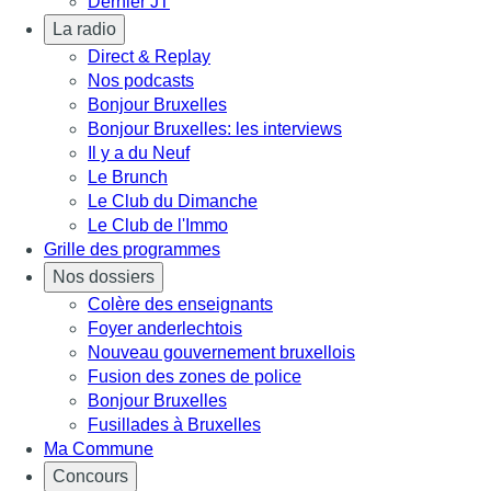
Dernier JT
La radio
Direct & Replay
Nos podcasts
Bonjour Bruxelles
Bonjour Bruxelles: les interviews
Il y a du Neuf
Le Brunch
Le Club du Dimanche
Le Club de l'Immo
Grille des programmes
Nos dossiers
Colère des enseignants
Foyer anderlechtois
Nouveau gouvernement bruxellois
Fusion des zones de police
Bonjour Bruxelles
Fusillades à Bruxelles
Ma Commune
Concours