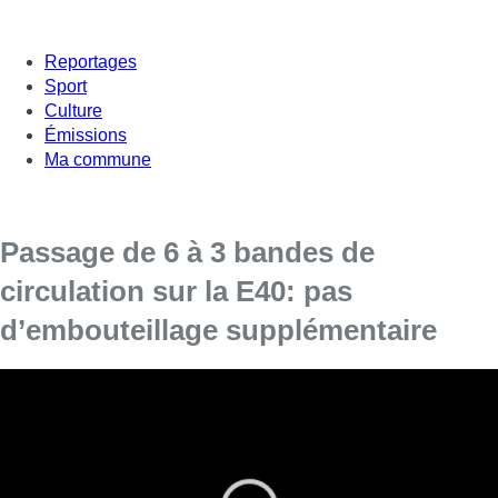
Reportages
Sport
Culture
Émissions
Ma commune
Passage de 6 à 3 bandes de
circulation sur la E40: pas
d’embouteillage supplémentaire
Cette mesure vise à améliorer la qualité de l’air et de vie
des habitants des communes où transitent de nombreuses
voitures.
Depuis ce lundi, la fin de l’autoroute E40 à l’entrée de
Bruxelles en venant de Liège est réduite d’une bande de