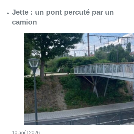
Consulter l'article "Jette : un pont percuté p
10 août 2026
Partager l'article
Facebook
Twitter
WhatsApp
Share
13 mai 2019
- 12h30
E40
Mobilité
Mobilité
News