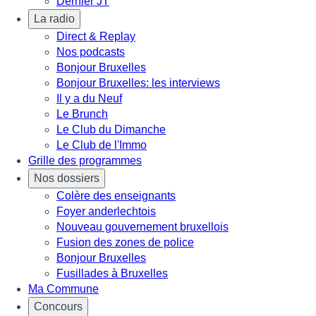
Dernier JT
La radio
Direct & Replay
Nos podcasts
Bonjour Bruxelles
Bonjour Bruxelles: les interviews
Il y a du Neuf
Le Brunch
Le Club du Dimanche
Le Club de l'Immo
Grille des programmes
Nos dossiers
Colère des enseignants
Foyer anderlechtois
Nouveau gouvernement bruxellois
Fusion des zones de police
Bonjour Bruxelles
Fusillades à Bruxelles
Ma Commune
Concours