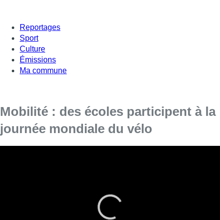
Reportages
Sport
Culture
Émissions
Ma commune
Mobilité : des écoles participent à la
journée mondiale du vélo
Vous avez peut-être été applaudi ce matin alors que vous vous
déplaciez à vélo. Acclamer les cyclistes est une action
organisée à l’occasion de la Journée Mondiale du vélo. Elle est
axée tout particulièrement sur les enfants et leur place, à 2
roues, sur la chaussée.
■
Reportage d’A. Bruckner et N. Scheenaerts