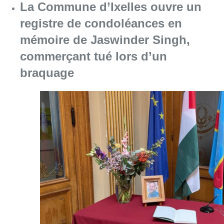
Consulter l'article "La Commune d’Ixelles 
06 août 2026
Partager l'article
Facebook
Twitter
WhatsApp
Share
03 juin 2024
- 16h48
Modifié le
13 août 2024
- 16h09
clap au vélo