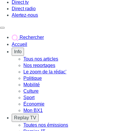
Direct tv
Direct radio
Alertez-nous
Déclencher le menu
Rechercher
Accueil
Info
Tous nos articles
Nos reportages
Le zoom de la rédac'
Politique
Mobilité
Culture
Sport
Économie
Mon BX1
Replay TV
Toutes nos émissions