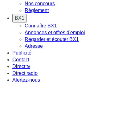
Nos concours
Règlement
BX1
Connaître BX1
Annonces et offres d'emploi
Regarder et écouter BX1
Adresse
Publicité
Contact
Direct tv
Direct radio
Alertez-nous