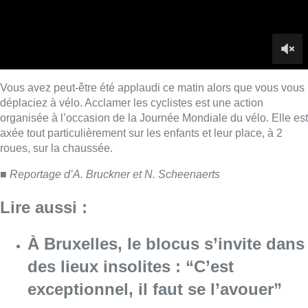
Lire aussi :
À Bruxelles, le blocus s’invite dans
des lieux insolites : “C’est
exceptionnel, il faut se l’avouer”