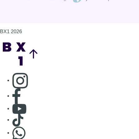
BX1 2026
Back to top
Consulter page Instagram
Consulter page Facebook
Consulter Youtube
Consulter TikTok
Nous rejoindre sur Whatsapp