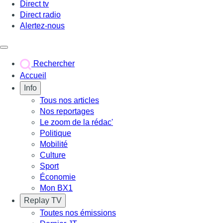
Direct tv
Direct radio
Alertez-nous
Déclencher le menu
Rechercher
Accueil
Info
Tous nos articles
Nos reportages
Le zoom de la rédac'
Politique
Mobilité
Culture
Sport
Économie
Mon BX1
Replay TV
Toutes nos émissions