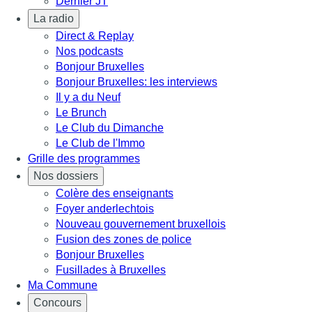
Dernier JT
La radio
Direct & Replay
Nos podcasts
Bonjour Bruxelles
Bonjour Bruxelles: les interviews
Il y a du Neuf
Le Brunch
Le Club du Dimanche
Le Club de l'Immo
Grille des programmes
Nos dossiers
Colère des enseignants
Foyer anderlechtois
Nouveau gouvernement bruxellois
Fusion des zones de police
Bonjour Bruxelles
Fusillades à Bruxelles
Ma Commune
Concours