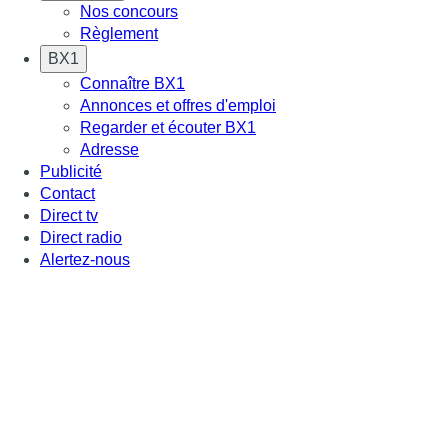
Nos concours
Règlement
BX1
Connaître BX1
Annonces et offres d'emploi
Regarder et écouter BX1
Adresse
Publicité
Contact
Direct tv
Direct radio
Alertez-nous