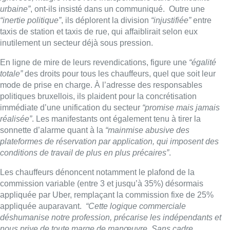
urbaine”
, ont-ils insisté dans un communiqué. Outre une
“inertie politique”
, ils déplorent la division
“injustifiée”
entre
taxis de station et taxis de rue, qui affaiblirait selon eux
inutilement un secteur déjà sous pression.
En ligne de mire de leurs revendications, figure une
“égalité
totale”
des droits pour tous les chauffeurs, quel que soit leur
mode de prise en charge. À l’adresse des responsables
politiques bruxellois, ils plaident pour la concrétisation
immédiate d’une unification du secteur
“promise mais jamais
réalisée”
. Les manifestants ont également tenu à tirer la
sonnette d’alarme quant à la
“mainmise abusive des
plateformes de réservation par application, qui imposent des
conditions de travail de plus en plus précaires”
.
Les chauffeurs dénoncent notamment le plafond de la
commission variable (entre 3 et jusqu’à 35%) désormais
appliquée par Uber, remplaçant la commission fixe de 25%
appliquée auparavant.
“Cette logique commerciale
déshumanise notre profession, précarise les indépendants et
nous prive de toute marge de manœuvre. Sans cadre