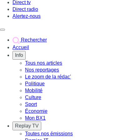
Direct tv
Direct radio
Alertez-nous
Déclencher le menu
Rechercher
Accueil
Info
Tous nos articles
Nos reportages
Le zoom de la rédac'
Politique
Mobilité
Culture
Sport
Économie
Mon BX1
Replay TV
Toutes nos émissions