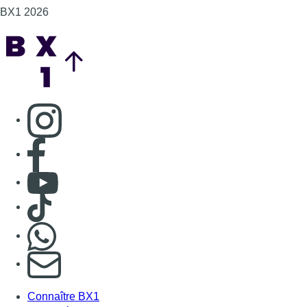
BX1 2026
Back to top
Consulter page Instagram
Consulter page Facebook
Consulter Youtube
Consulter TikTok
Nous rejoindre sur Whatsapp
S'abonner à notre newsletter
Connaître BX1