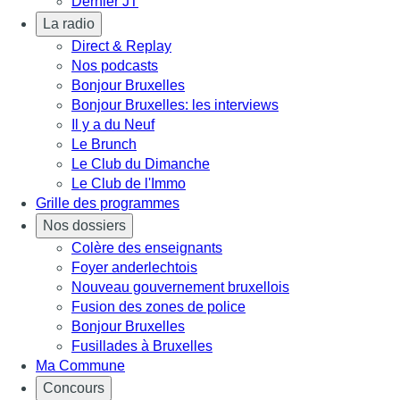
Dernier JT
La radio
Direct & Replay
Nos podcasts
Bonjour Bruxelles
Bonjour Bruxelles: les interviews
Il y a du Neuf
Le Brunch
Le Club du Dimanche
Le Club de l'Immo
Grille des programmes
Nos dossiers
Colère des enseignants
Foyer anderlechtois
Nouveau gouvernement bruxellois
Fusion des zones de police
Bonjour Bruxelles
Fusillades à Bruxelles
Ma Commune
Concours