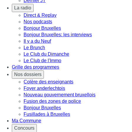
Dernier JT
La radio
Direct & Replay
Nos podcasts
Bonjour Bruxelles
Bonjour Bruxelles: les interviews
Il y a du Neuf
Le Brunch
Le Club du Dimanche
Le Club de l'Immo
Grille des programmes
Nos dossiers
Colère des enseignants
Foyer anderlechtois
Nouveau gouvernement bruxellois
Fusion des zones de police
Bonjour Bruxelles
Fusillades à Bruxelles
Ma Commune
Concours