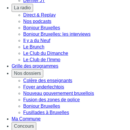
Dernier JT
La radio
Direct & Replay
Nos podcasts
Bonjour Bruxelles
Bonjour Bruxelles: les interviews
Il y a du Neuf
Le Brunch
Le Club du Dimanche
Le Club de l'Immo
Grille des programmes
Nos dossiers
Colère des enseignants
Foyer anderlechtois
Nouveau gouvernement bruxellois
Fusion des zones de police
Bonjour Bruxelles
Fusillades à Bruxelles
Ma Commune
Concours