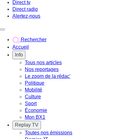
Direct tv
Direct radio
Alertez-nous
Déclencher le menu
Rechercher
Accueil
Info
Tous nos articles
Nos reportages
Le zoom de la rédac'
Politique
Mobilité
Culture
Sport
Économie
Mon BX1
Replay TV
Toutes nos émissions