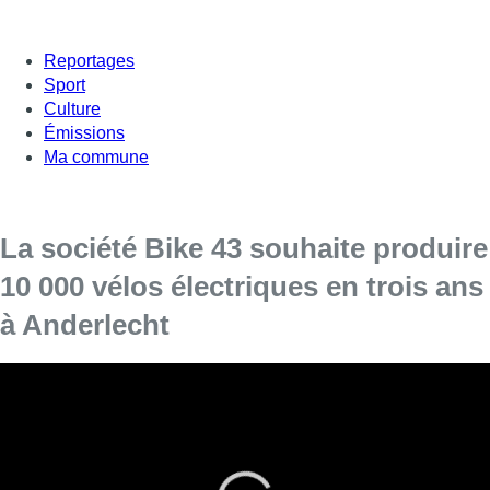
Reportages
Sport
Culture
Émissions
Ma commune
La société Bike 43 souhaite produire
10 000 vélos électriques en trois ans
à Anderlecht
La société fabrique des vélos électriques “long
tail” et veut remplacer 10 000 voitures familiales
d’ici trois ans.
Bike 43 a bénéficié d’un apport d’un million d’euros en 2022.