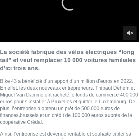
En effet, les deux nouveaux entrepreneurs, Thibaut Dehem et
Miguel Van Damme ont racheté le fonds de commerce 400 000
euros pour s’installer à Bruxelles et quitter le Luxembourg. De
plus, l’entreprise a obtenu un prêt de 500 000 euros de
finances.brussels et un crédit de 100 000 euros auprès de la
coopérative Crédal.
Ainsi, l’entreprise est devenue rentable et souhaite tripler sa
production en 2023. Sans dévoiler de chiffre d’affaires, Bike 43
a précisé vouloir produire 10 000 vélos ces trois prochaines
années.
Ils sont 10 ouvriers de l’entreprise de travail adapté Travie à
travailler au montage des vélos à Anderlecht avant d’être
envoyés directement chez les revendeurs. Les vélos sont
composés à 80% de pièces d’origine européenne.
S’ils font de l’ombre aux vélos cargos, il faut néanmoins sortir
un petit billet pour s’en offrir un. En effet, le prix d’entrée de
gamme est d’environ 4 500 euros et peut monter jusqu’à 6 000
euros.
► Reportage de
Maël Arnoldussen
,
Anna Lawan
et