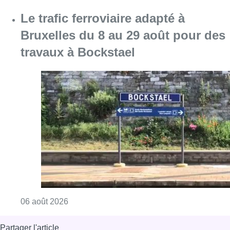
Consulter l'article "Le trafic ferroviaire ada
06 août 2026
Partager l'article
Facebook
Twitter
WhatsApp
Share
05 avril 2023
- 16h29
bike 43
vélos électriques
Anderlecht
Mobilité
Offres d’emploi