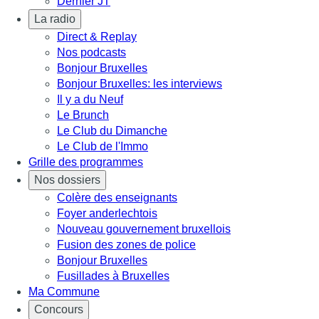
Dernier JT
La radio
Direct & Replay
Nos podcasts
Bonjour Bruxelles
Bonjour Bruxelles: les interviews
Il y a du Neuf
Le Brunch
Le Club du Dimanche
Le Club de l'Immo
Grille des programmes
Nos dossiers
Colère des enseignants
Foyer anderlechtois
Nouveau gouvernement bruxellois
Fusion des zones de police
Bonjour Bruxelles
Fusillades à Bruxelles
Ma Commune
Concours