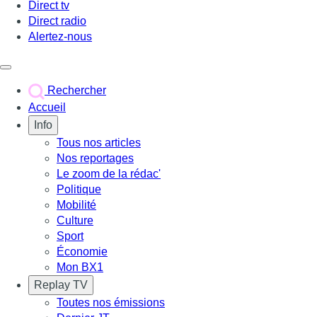
Direct tv
Direct radio
Alertez-nous
Déclencher le menu
Rechercher
Accueil
Info
Tous nos articles
Nos reportages
Le zoom de la rédac'
Politique
Mobilité
Culture
Sport
Économie
Mon BX1
Replay TV
Toutes nos émissions