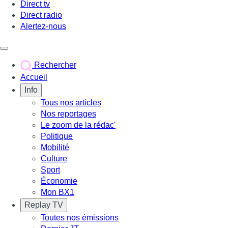
Direct tv
Direct radio
Alertez-nous
Déclencher le menu
Rechercher
Accueil
Info
Tous nos articles
Nos reportages
Le zoom de la rédac'
Politique
Mobilité
Culture
Sport
Économie
Mon BX1
Replay TV
Toutes nos émissions