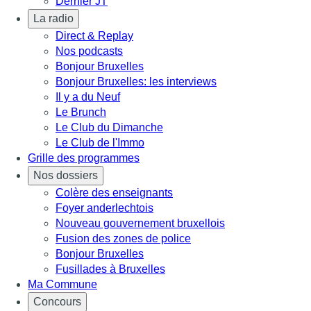
Dernier JT
La radio
Direct & Replay
Nos podcasts
Bonjour Bruxelles
Bonjour Bruxelles: les interviews
Il y a du Neuf
Le Brunch
Le Club du Dimanche
Le Club de l'Immo
Grille des programmes
Nos dossiers
Colère des enseignants
Foyer anderlechtois
Nouveau gouvernement bruxellois
Fusion des zones de police
Bonjour Bruxelles
Fusillades à Bruxelles
Ma Commune
Concours