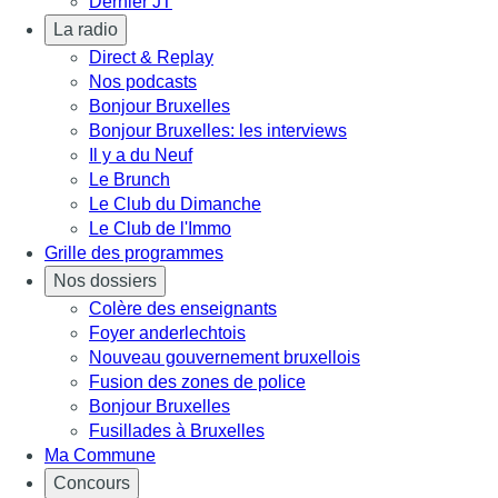
Dernier JT
La radio
Direct & Replay
Nos podcasts
Bonjour Bruxelles
Bonjour Bruxelles: les interviews
Il y a du Neuf
Le Brunch
Le Club du Dimanche
Le Club de l'Immo
Grille des programmes
Nos dossiers
Colère des enseignants
Foyer anderlechtois
Nouveau gouvernement bruxellois
Fusion des zones de police
Bonjour Bruxelles
Fusillades à Bruxelles
Ma Commune
Concours