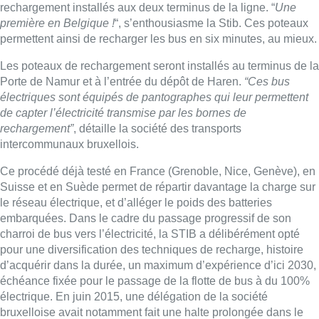
le réseau électrique, et d’alléger le poids des batteries
embarquées. Dans le cadre du passage progressif de son
charroi de bus vers l’électricité, la STIB a délibérément opté
pour une diversification des techniques de recharge, histoire
d’acquérir dans la durée, un maximum d’expérience d’ici 2030,
échéance fixée pour le passage de la flotte de bus à du 100%
électrique. En juin 2015, une délégation de la société
bruxelloise avait notamment fait une halte prolongée dans le
stand Volvo du salon international du transport public de Milan.
Le constructeur suédois y présentait un bus 100% électrique de
86 passagers entré en service à Göteborg (Suède) sur une
ligné équipée d’un dispositif de recharge courte selon cette
technique dite du “biberonnage”. Au final, c’est l’entreprise
Solaris qui a décroché un contrat avec la STIB pour fournir à
celle-ci les 25 bus électriques articulés ainsi que leur système
de rechargement en ligne. Le montant de l’investissement
s’élève à 21 millions d’euros HTVA pour l’ensemble. (
T.D.)
En plus de leur recharge la nuit au dépôt, ils
pourront se charger aux terminus grâce à un