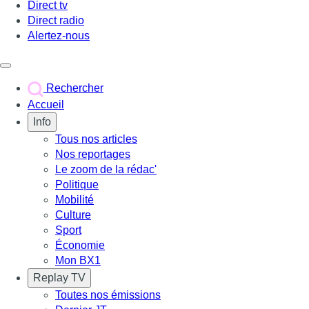
Direct tv
Direct radio
Alertez-nous
Déclencher le menu
Rechercher
Accueil
Info
Tous nos articles
Nos reportages
Le zoom de la rédac'
Politique
Mobilité
Culture
Sport
Économie
Mon BX1
Replay TV
Toutes nos émissions