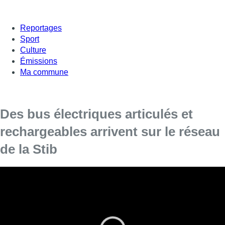
Reportages
Sport
Culture
Émissions
Ma commune
Des bus électriques articulés et
rechargeables arrivent sur le réseau
de la Stib
Des bus 100% électriques de la Stib vont désormais
pouvoir être rechargés directement sur le réseau, via un
système de biberonnage. Les véhicules ne seront donc
plus obligés de repasser par le dépôt. Ces bus électriques
articulés seront opérationnels dès ce 29 avril.