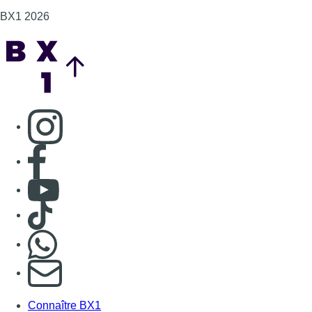
Consulter TikTok
Nous rejoindre sur Whatsapp
S'abonner à notre newsletter
Connaître BX1
Publicité
Offres d'emploi
Contact
Mentions légales
Politique de cookies (UE)
Gérer les cookies