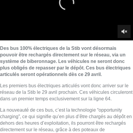
Les premiers bus électriques articulés vont donc arriver sur le
réseau de la Stib le 29 avril prochain. Ces véhicules circuleront
dans un premier temps exclusivement sur la ligne 64.
La nouveauté de ces bus, c’est la technologie “opportunity
charging”, ce qui signifie qu’en plus d’être chargés au dépôt en
dehors des heures d’exploitation, ils pourront être rechargés
directement sur le réseau, grâce à des poteaux de
rechargement installés aux deux terminus de la ligne. “
Une
première en Belgique !
“, s’enthousiasme la Stib. Ces poteaux
permettent ainsi de recharger les bus en six minutes, au mieux.
Les poteaux de rechargement seront installés au terminus de la
Porte de Namur et à l’entrée du dépôt de Haren.
“Ces bus
électriques sont équipés de pantographes qui leur permettent
de capter l’électricité transmise par les bornes de
rechargement”
, détaille la société des transports
intercommunaux bruxellois.
Ce procédé déjà testé en France (Grenoble, Nice, Genève), en
Suisse et en Suède permet de répartir davantage la charge sur