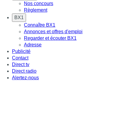
Nos concours
Règlement
BX1
Connaître BX1
Annonces et offres d'emploi
Regarder et écouter BX1
Adresse
Publicité
Contact
Direct tv
Direct radio
Alertez-nous