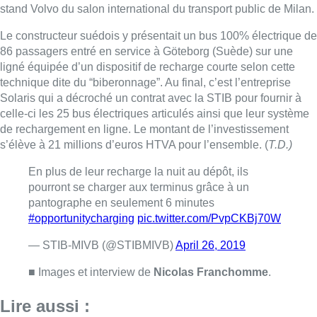
pantographe en seulement 6 minutes
#opportunitycharging
pic.twitter.com/PvpCKBj70W
— STIB-MIVB (@STIBMIVB)
April 26, 2019
■ Images et interview de
Nicolas Franchomme
.
Lire aussi :
Pizza Nizar: un coup de pub
inattendu grâce à l’IA