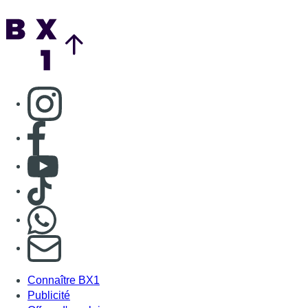
Back to top
Consulter page Instagram
Consulter page Facebook
Consulter Youtube
Consulter TikTok
Nous rejoindre sur Whatsapp
S'abonner à notre newsletter
Connaître BX1
Publicité