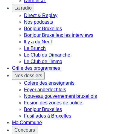
Dernier JT
La radio
Direct & Replay
Nos podcasts
Bonjour Bruxelles
Bonjour Bruxelles: les interviews
Il y a du Neuf
Le Brunch
Le Club du Dimanche
Le Club de l'Immo
Grille des programmes
Nos dossiers
Colère des enseignants
Foyer anderlechtois
Nouveau gouvernement bruxellois
Fusion des zones de police
Bonjour Bruxelles
Fusillades à Bruxelles
Ma Commune
Concours