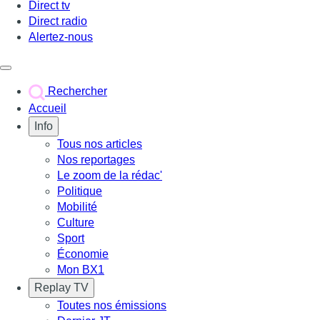
Direct tv
Direct radio
Alertez-nous
Déclencher le menu
Rechercher
Accueil
Info
Tous nos articles
Nos reportages
Le zoom de la rédac'
Politique
Mobilité
Culture
Sport
Économie
Mon BX1
Replay TV
Toutes nos émissions