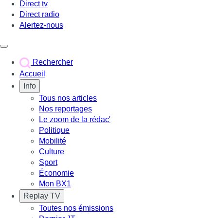
Direct tv
Direct radio
Alertez-nous
Déclencher le menu
Rechercher
Accueil
Info
Tous nos articles
Nos reportages
Le zoom de la rédac'
Politique
Mobilité
Culture
Sport
Économie
Mon BX1
Replay TV
Toutes nos émissions