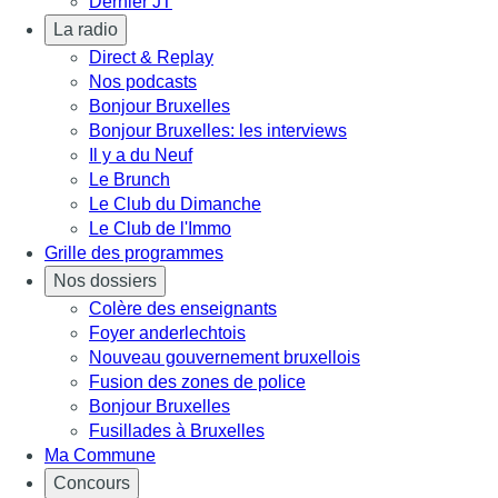
Dernier JT
La radio
Direct & Replay
Nos podcasts
Bonjour Bruxelles
Bonjour Bruxelles: les interviews
Il y a du Neuf
Le Brunch
Le Club du Dimanche
Le Club de l'Immo
Grille des programmes
Nos dossiers
Colère des enseignants
Foyer anderlechtois
Nouveau gouvernement bruxellois
Fusion des zones de police
Bonjour Bruxelles
Fusillades à Bruxelles
Ma Commune
Concours