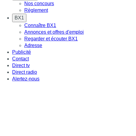
Nos concours
Règlement
BX1
Connaître BX1
Annonces et offres d'emploi
Regarder et écouter BX1
Adresse
Publicité
Contact
Direct tv
Direct radio
Alertez-nous