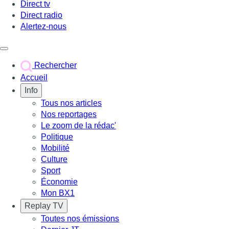
Direct tv
Direct radio
Alertez-nous
Déclencher le menu
Rechercher
Accueil
Info
Tous nos articles
Nos reportages
Le zoom de la rédac'
Politique
Mobilité
Culture
Sport
Économie
Mon BX1
Replay TV
Toutes nos émissions