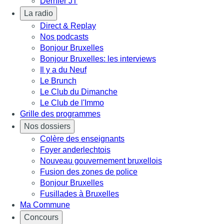
Dernier JT
La radio
Direct & Replay
Nos podcasts
Bonjour Bruxelles
Bonjour Bruxelles: les interviews
Il y a du Neuf
Le Brunch
Le Club du Dimanche
Le Club de l'Immo
Grille des programmes
Nos dossiers
Colère des enseignants
Foyer anderlechtois
Nouveau gouvernement bruxellois
Fusion des zones de police
Bonjour Bruxelles
Fusillades à Bruxelles
Ma Commune
Concours