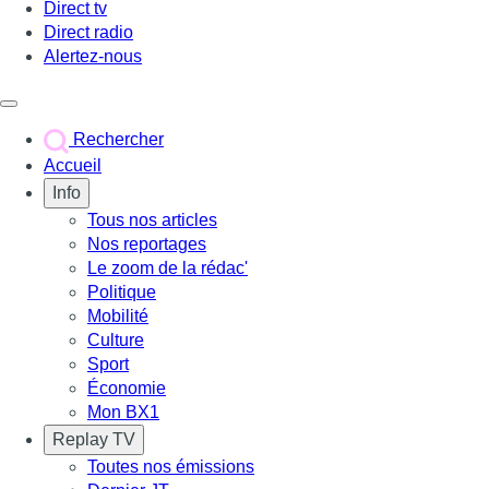
Direct tv
Direct radio
Alertez-nous
Déclencher le menu
Rechercher
Accueil
Info
Tous nos articles
Nos reportages
Le zoom de la rédac'
Politique
Mobilité
Culture
Sport
Économie
Mon BX1
Replay TV
Toutes nos émissions