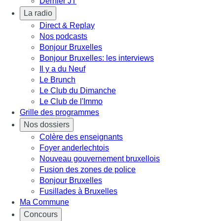
Dernier JT
La radio
Direct & Replay
Nos podcasts
Bonjour Bruxelles
Bonjour Bruxelles: les interviews
Il y a du Neuf
Le Brunch
Le Club du Dimanche
Le Club de l'Immo
Grille des programmes
Nos dossiers
Colère des enseignants
Foyer anderlechtois
Nouveau gouvernement bruxellois
Fusion des zones de police
Bonjour Bruxelles
Fusillades à Bruxelles
Ma Commune
Concours