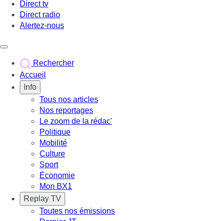
Direct tv
Direct radio
Alertez-nous
Déclencher le menu
Rechercher
Accueil
Info
Tous nos articles
Nos reportages
Le zoom de la rédac'
Politique
Mobilité
Culture
Sport
Économie
Mon BX1
Replay TV
Toutes nos émissions