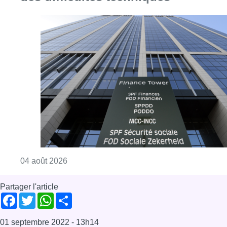
Consulter l'article "Le SPF Finances envoie
04 août 2026
Partager l'article
Facebook
Twitter
WhatsApp
Share
01 septembre 2022
- 13h14
Modifié le
06 septembre 2022
- 16h14
BECI
consommation
énergie
Économie
Prix de l'énergie
Offres d’emploi