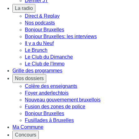
Dernier JT
La radio
Direct & Replay
Nos podcasts
Bonjour Bruxelles
Bonjour Bruxelles: les interviews
Il y a du Neuf
Le Brunch
Le Club du Dimanche
Le Club de l'Immo
Grille des programmes
Nos dossiers
Colère des enseignants
Foyer anderlechtois
Nouveau gouvernement bruxellois
Fusion des zones de police
Bonjour Bruxelles
Fusillades à Bruxelles
Ma Commune
Concours