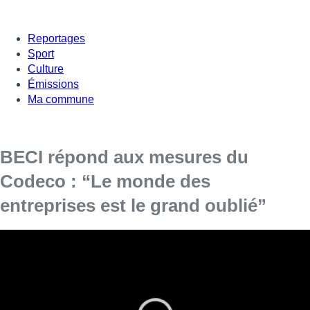
Reportages
Sport
Culture
Émissions
Ma commune
BECI répond aux mesures du
Codeco : “Le monde des
entreprises est le grand oublié”
Olivier Willocx, CEO de BECI, la chambre
bruxelloise du commerce, était l’invité du 12h30,
ce jeudi.
Alors que les mesures annoncées ce mercredi par le Comité