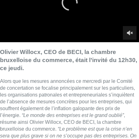
de concertation se focalise principalement sur les particuliers,
les organisations patronales et entrepreneuriales s’inquiètent
de l’absence de mesures concrètes pour les entreprises, qui
souffrent également de l’inflation galopante des prix de
l’énergie.
“Le monde des entreprises est le grand oublié”
,
résume ainsi Olivier Willocx, CEO de BECI, la chambre
bruxelloise du commerce.
“Le problème est que la crise n’en
sera que plus grave si on ne s’occupe pas des entreprises. On
va devoir mettre des entreprises à l’arrêt ou en chômage
technique, ce qui risque de faire encore grimper les prix”
.
►
Lire aussi |
Baisse de la consommation, prolongation des
mesures… : voici les décisions du Codeco énergie
Olivier Willocx ne nie pas que la solution sera probablement
“européenne”,
comme l’a indiqué le Premier ministre Alexander
De Croo (Open VLD) lors du Codeco, mais
“on passe à côté de
quelque chose. C’est la Xième crise pour les entreprises et
cela va être très compliqué”
.
Le patron de BECI demande un mécanisme d’aides pour faire