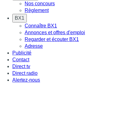
Nos concours
Règlement
BX1
Connaître BX1
Annonces et offres d'emploi
Regarder et écouter BX1
Adresse
Publicité
Contact
Direct tv
Direct radio
Alertez-nous