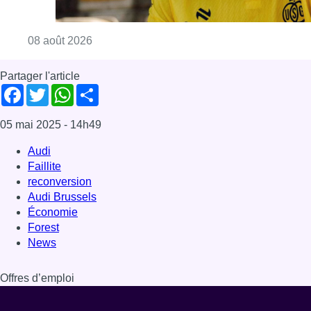
Consulter l'article "L’Union Saint-Gilloise at
08 août 2026
Partager l'article
Facebook
Twitter
WhatsApp
Share
05 mai 2025
- 14h49
Audi
Faillite
reconversion
Audi Brussels
Économie
Forest
News
Offres d’emploi