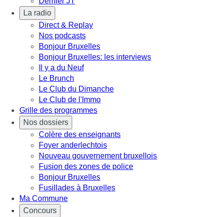
Dernier JT
La radio
Direct & Replay
Nos podcasts
Bonjour Bruxelles
Bonjour Bruxelles: les interviews
Il y a du Neuf
Le Brunch
Le Club du Dimanche
Le Club de l'Immo
Grille des programmes
Nos dossiers
Colère des enseignants
Foyer anderlechtois
Nouveau gouvernement bruxellois
Fusion des zones de police
Bonjour Bruxelles
Fusillades à Bruxelles
Ma Commune
Concours