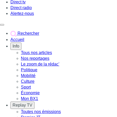
Direct tv
Direct radio
Alertez-nous
Déclencher le menu
Rechercher
Accueil
Info
Tous nos articles
Nos reportages
Le zoom de la rédac'
Politique
Mobilité
Culture
Sport
Économie
Mon BX1
Replay TV
Toutes nos émissions