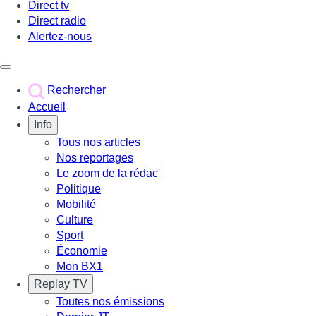
Direct tv
Direct radio
Alertez-nous
Déclencher le menu
Rechercher
Accueil
Info
Tous nos articles
Nos reportages
Le zoom de la rédac'
Politique
Mobilité
Culture
Sport
Économie
Mon BX1
Replay TV
Toutes nos émissions