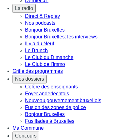
Dernier JT
La radio
Direct & Replay
Nos podcasts
Bonjour Bruxelles
Bonjour Bruxelles: les interviews
Il y a du Neuf
Le Brunch
Le Club du Dimanche
Le Club de l'Immo
Grille des programmes
Nos dossiers
Colère des enseignants
Foyer anderlechtois
Nouveau gouvernement bruxellois
Fusion des zones de police
Bonjour Bruxelles
Fusillades à Bruxelles
Ma Commune
Concours