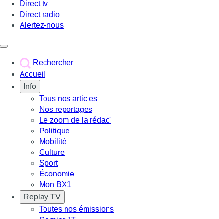
Direct tv
Direct radio
Alertez-nous
Déclencher le menu
Rechercher
Accueil
Info
Tous nos articles
Nos reportages
Le zoom de la rédac'
Politique
Mobilité
Culture
Sport
Économie
Mon BX1
Replay TV
Toutes nos émissions