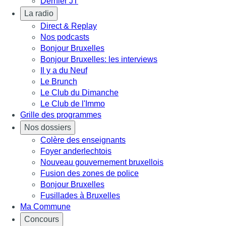
Dernier JT
La radio
Direct & Replay
Nos podcasts
Bonjour Bruxelles
Bonjour Bruxelles: les interviews
Il y a du Neuf
Le Brunch
Le Club du Dimanche
Le Club de l'Immo
Grille des programmes
Nos dossiers
Colère des enseignants
Foyer anderlechtois
Nouveau gouvernement bruxellois
Fusion des zones de police
Bonjour Bruxelles
Fusillades à Bruxelles
Ma Commune
Concours