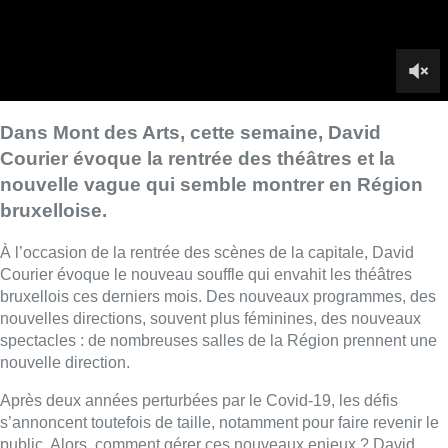
Courier évoque le nouveau souffle qui envahit les théâtres
bruxellois ces derniers mois. Des nouveaux programmes, des
nouvelles directions, souvent plus féminines, des nouveaux
spectacles : de nombreuses salles de la Région prennent une
nouvelle direction.
Après deux années perturbées par le Covid-19, les défis
s’annoncent toutefois de taille, notamment pour faire revenir le
public. Alors, comment gérer ces nouveaux enjeux ? David
Courier en discute avec quatre représentants des théâtres
bruxellois :
Cathy Min Jung, directrice du Rideau de Bruxelles
Coline Struyf, directrice du Théâtre Varia
Isabelle Pousseur, directrice du Théâtre Océan Noir
Pierre Thys, directeur du Théâtre National Wallonie-
Bruxelles
►
Découvrez Mont des Arts tous les jeudis à 18h25 sur BX1 et
24h/24 en replay sur notre site