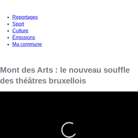
Reportages
Sport
Culture
Émissions
Ma commune
Mont des Arts : le nouveau souffle
des théâtres bruxellois
Dans Mont des Arts, cette semaine, David
Courier évoque la rentrée des théâtres et la
nouvelle vague qui semble montrer en Région
bruxelloise.
À l’occasion de la rentrée des scènes de la capitale, David