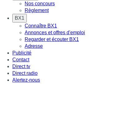
Nos concours
Règlement
BX1
Connaître BX1
Annonces et offres d'emploi
Regarder et écouter BX1
Adresse
Publicité
Contact
Direct tv
Direct radio
Alertez-nous