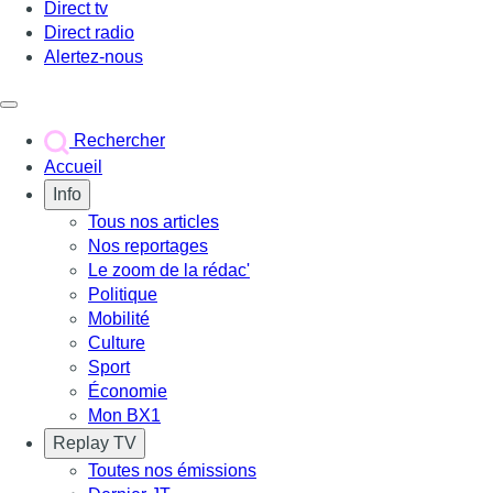
Direct tv
Direct radio
Alertez-nous
Déclencher le menu
Rechercher
Accueil
Info
Tous nos articles
Nos reportages
Le zoom de la rédac'
Politique
Mobilité
Culture
Sport
Économie
Mon BX1
Replay TV
Toutes nos émissions