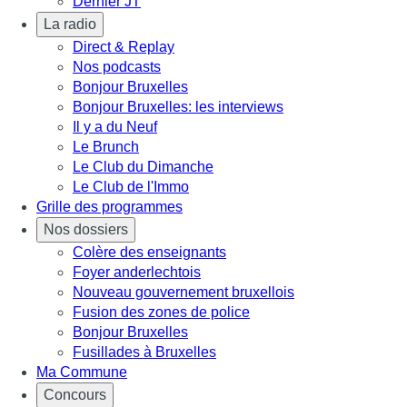
Dernier JT
La radio
Direct & Replay
Nos podcasts
Bonjour Bruxelles
Bonjour Bruxelles: les interviews
Il y a du Neuf
Le Brunch
Le Club du Dimanche
Le Club de l'Immo
Grille des programmes
Nos dossiers
Colère des enseignants
Foyer anderlechtois
Nouveau gouvernement bruxellois
Fusion des zones de police
Bonjour Bruxelles
Fusillades à Bruxelles
Ma Commune
Concours