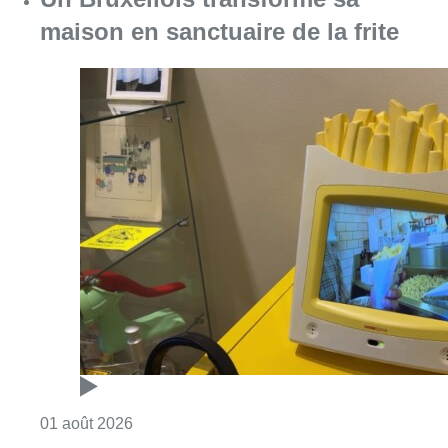
Consulter l'article "Un Bruxellois transforme 
01 août 2026
Partager l'article
Facebook
Twitter
WhatsApp
Share
15 septembre 2022
- 18h25
Modifié le
16 septembre 2022
- 10h19
Mont des Arts
Théâtre
Culture
Offres d’emploi