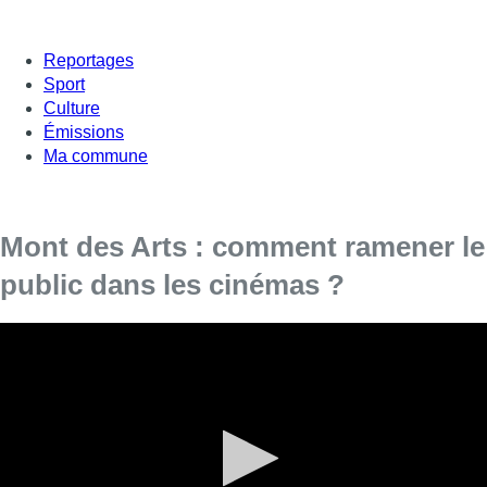
Reportages
Sport
Culture
Émissions
Ma commune
Mont des Arts : comment ramener le
public dans les cinémas ?