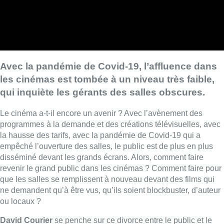
Avec la pandémie de Covid-19, l’affluence dans
les cinémas est tombée à un niveau très faible,
qui inquiète les gérants des salles obscures.
Le cinéma a-t-il encore un avenir ? Avec l’avènement des
programmes à la demande et des créations télévisuelles, avec
la hausse des tarifs, avec la pandémie de Covid-19 qui a
empêché l’ouverture des salles, le public est de plus en plus
disséminé devant les grands écrans. Alors, comment faire
revenir le grand public dans les cinémas ? Comment faire pour
que les salles se remplissent à nouveau devant des films qui
ne demandent qu’à être vus, qu’ils soient blockbuster, d’auteur
ou locaux ?
David Courier
se penche sur ce divorce entre le public et le