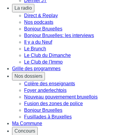
Dernier JT
La radio
Direct & Replay
Nos podcasts
Bonjour Bruxelles
Bonjour Bruxelles: les interviews
Il y a du Neuf
Le Brunch
Le Club du Dimanche
Le Club de l'Immo
Grille des programmes
Nos dossiers
Colère des enseignants
Foyer anderlechtois
Nouveau gouvernement bruxellois
Fusion des zones de police
Bonjour Bruxelles
Fusillades à Bruxelles
Ma Commune
Concours