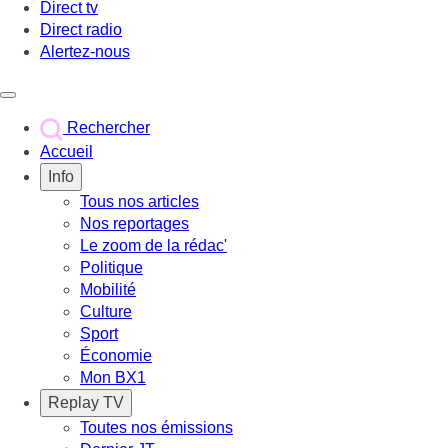
Direct tv
Direct radio
Alertez-nous
Déclencher le menu
Rechercher
Accueil
Info
Tous nos articles
Nos reportages
Le zoom de la rédac'
Politique
Mobilité
Culture
Sport
Économie
Mon BX1
Replay TV
Toutes nos émissions