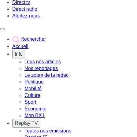
Direct tv
Direct radio
Alertez-nous
Déclencher le menu
Rechercher
Accueil
Info
Tous nos articles
Nos reportages
Le zoom de la rédac'
Politique
Mobilité
Culture
Sport
Économie
Mon BX1
Replay TV
Toutes nos émissions