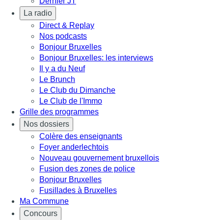
Dernier JT
La radio
Direct & Replay
Nos podcasts
Bonjour Bruxelles
Bonjour Bruxelles: les interviews
Il y a du Neuf
Le Brunch
Le Club du Dimanche
Le Club de l'Immo
Grille des programmes
Nos dossiers
Colère des enseignants
Foyer anderlechtois
Nouveau gouvernement bruxellois
Fusion des zones de police
Bonjour Bruxelles
Fusillades à Bruxelles
Ma Commune
Concours