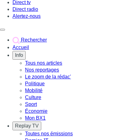
Direct tv
Direct radio
Alertez-nous
Déclencher le menu
Rechercher
Accueil
Info
Tous nos articles
Nos reportages
Le zoom de la rédac'
Politique
Mobilité
Culture
Sport
Économie
Mon BX1
Replay TV
Toutes nos émissions