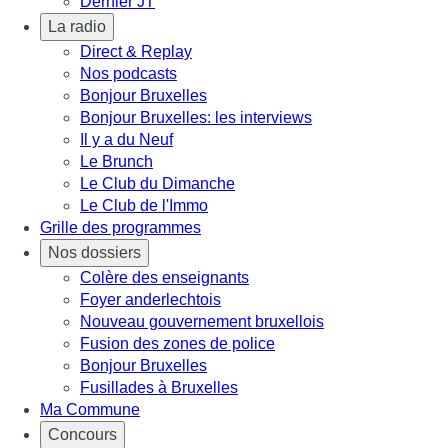
Dernier JT
La radio
Direct & Replay
Nos podcasts
Bonjour Bruxelles
Bonjour Bruxelles: les interviews
Il y a du Neuf
Le Brunch
Le Club du Dimanche
Le Club de l'Immo
Grille des programmes
Nos dossiers
Colère des enseignants
Foyer anderlechtois
Nouveau gouvernement bruxellois
Fusion des zones de police
Bonjour Bruxelles
Fusillades à Bruxelles
Ma Commune
Concours