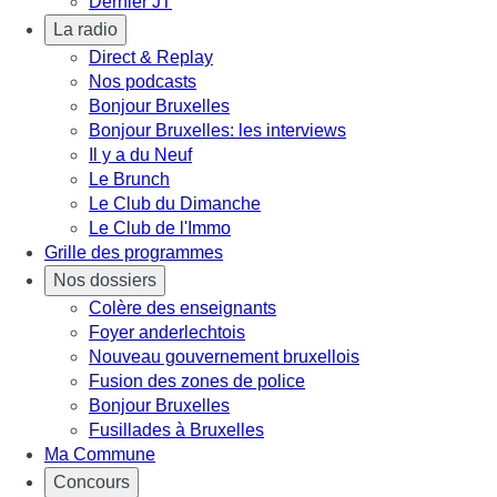
Dernier JT
La radio
Direct & Replay
Nos podcasts
Bonjour Bruxelles
Bonjour Bruxelles: les interviews
Il y a du Neuf
Le Brunch
Le Club du Dimanche
Le Club de l'Immo
Grille des programmes
Nos dossiers
Colère des enseignants
Foyer anderlechtois
Nouveau gouvernement bruxellois
Fusion des zones de police
Bonjour Bruxelles
Fusillades à Bruxelles
Ma Commune
Concours