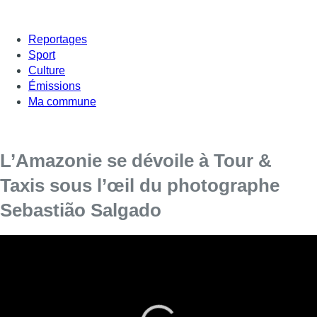
Reportages
Sport
Culture
Émissions
Ma commune
L’Amazonie se dévoile à Tour &
Taxis sous l’œil du photographe
Sebastião Salgado
Vue du ciel, au fil de l’eau et parmi les êtres qui
la peuplent, la forêt amazonienne se dévoilera à
travers les yeux du célèbre photographe
Sebastião Salgado dès vendredi et jusqu’au 11