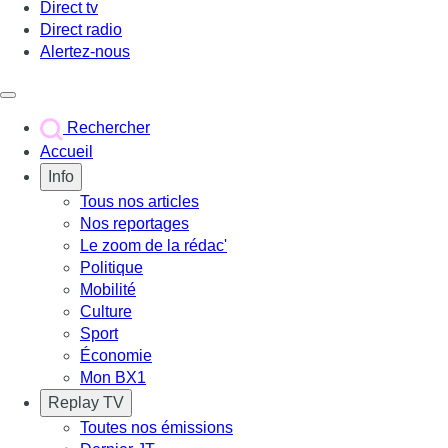
Direct tv
Direct radio
Alertez-nous
Déclencher le menu
Rechercher
Accueil
Info
Tous nos articles
Nos reportages
Le zoom de la rédac'
Politique
Mobilité
Culture
Sport
Économie
Mon BX1
Replay TV
Toutes nos émissions