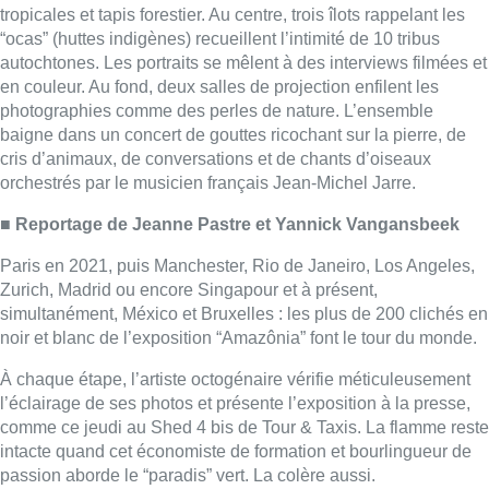
simultanément, México et Bruxelles : les plus de 200 clichés en
noir et blanc de l’exposition “Amazônia” font le tour du monde.
À chaque étape, l’artiste octogénaire vérifie méticuleusement
l’éclairage de ses photos et présente l’exposition à la presse,
comme ce jeudi au Shed 4 bis de Tour & Taxis. La flamme reste
intacte quand cet économiste de formation et bourlingueur de
passion aborde le “paradis” vert. La colère aussi.
“
Ce ne sont pas les neuf pays amazoniens qui détruisent
l’Amazonie, c’est la société de consommation
“, souligne le
photographe multiprimé aux côtés de son épouse Lélia Wanick
Salgado, scénographe d'”Amazônia”.
“
On a détruit 18 % de l’Amazonie, mais il en reste 82 %. Les
photos représentent cette partie pure
“, poursuit le co-fondateur
de l’Instituto Terra, assumant ce parti pris. “
J’espère que, dans
ce centre important de l’Europe qu’est Bruxelles, l’exposition
aidera à changer les mentalités
“, conclut-il, en invitant “
tous les
politiciens basés à Bruxelles à venir
” nourrir cette “
conscience
écologique
”