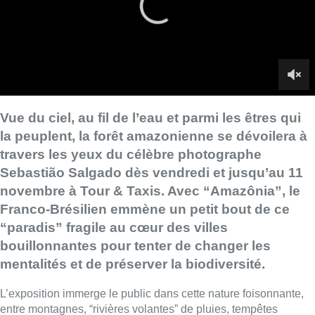
novembre à Tour & Taxis. Avec “Amazônia”, le
Franco-Brésilien emmène un petit bout de ce
“paradis” fragile au cœur des villes
bouillonnantes pour tenter de changer les
mentalités et de préserver la biodiversité.
L’exposition immerge le public dans cette nature foisonnante,
entre montagnes, “rivières volantes” de pluies, tempêtes
tropicales et tapis forestier. Au centre, trois îlots rappelant les
“ocas” (huttes indigènes) recueillent l’intimité de 10 tribus
autochtones. Les portraits se mêlent à des interviews filmées et
en couleur. Au fond, deux salles de projection enfilent les
photographies comme des perles de nature. L’ensemble
baigne dans un concert de gouttes ricochant sur la pierre, de
cris d’animaux, de conversations et de chants d’oiseaux
orchestrés par le musicien français Jean-Michel Jarre.
■
Reportage de Jeanne Pastre et Yannick Vangansbeek
Paris en 2021, puis Manchester, Rio de Janeiro, Los Angeles,
Zurich, Madrid ou encore Singapour et à présent,