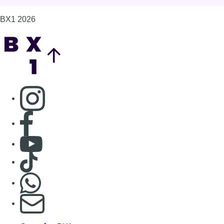
Consulter Youtube
Consulter TikTok
Nous rejoindre sur Whatsapp
S'abonner à notre newsletter
Connaître BX1
Publicité
Offres d'emploi
Contact
Mentions légales
Politique de cookies (UE)
Gérer les cookies