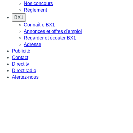
Nos concours
Règlement
BX1
Connaître BX1
Annonces et offres d'emploi
Regarder et écouter BX1
Adresse
Publicité
Contact
Direct tv
Direct radio
Alertez-nous