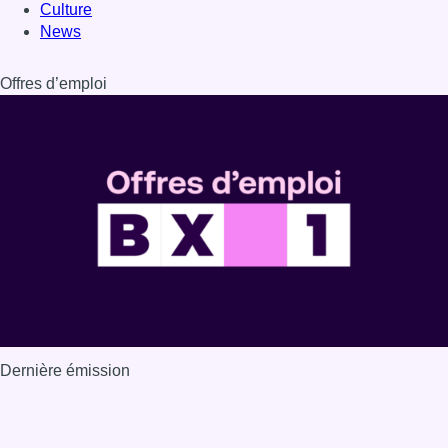
Culture
News
Offres d’emploi
Dernière émission
Voir nos dernières émissions