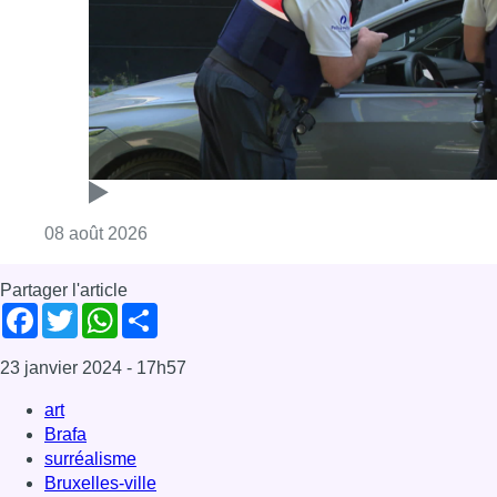
Consulter l'article "Marathon de contrôles d
08 août 2026
Partager l'article
Facebook
Twitter
WhatsApp
Share
23 janvier 2024
- 17h57
art
Brafa
surréalisme
Bruxelles-ville