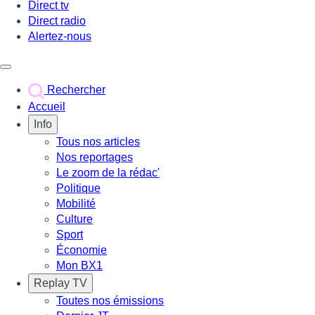
Direct tv
Direct radio
Alertez-nous
Déclencher le menu
Rechercher
Accueil
Info
Tous nos articles
Nos reportages
Le zoom de la rédac'
Politique
Mobilité
Culture
Sport
Économie
Mon BX1
Replay TV
Toutes nos émissions