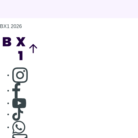
BX1 2026
Back to top
Consulter page Instagram
Consulter page Facebook
Consulter Youtube
Consulter TikTok
Nous rejoindre sur Whatsapp
S'abonner à notre newsletter