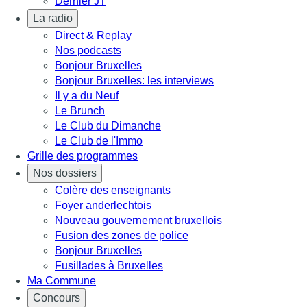
Dernier JT
La radio
Direct & Replay
Nos podcasts
Bonjour Bruxelles
Bonjour Bruxelles: les interviews
Il y a du Neuf
Le Brunch
Le Club du Dimanche
Le Club de l'Immo
Grille des programmes
Nos dossiers
Colère des enseignants
Foyer anderlechtois
Nouveau gouvernement bruxellois
Fusion des zones de police
Bonjour Bruxelles
Fusillades à Bruxelles
Ma Commune
Concours