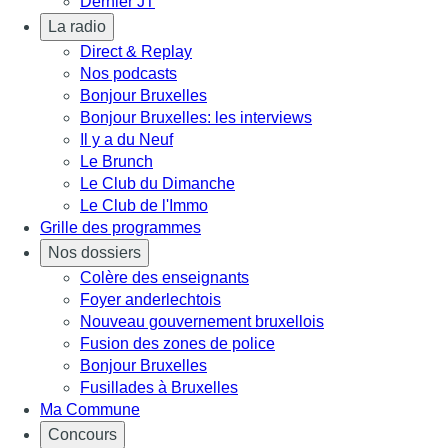
Dernier JT
La radio
Direct & Replay
Nos podcasts
Bonjour Bruxelles
Bonjour Bruxelles: les interviews
Il y a du Neuf
Le Brunch
Le Club du Dimanche
Le Club de l'Immo
Grille des programmes
Nos dossiers
Colère des enseignants
Foyer anderlechtois
Nouveau gouvernement bruxellois
Fusion des zones de police
Bonjour Bruxelles
Fusillades à Bruxelles
Ma Commune
Concours