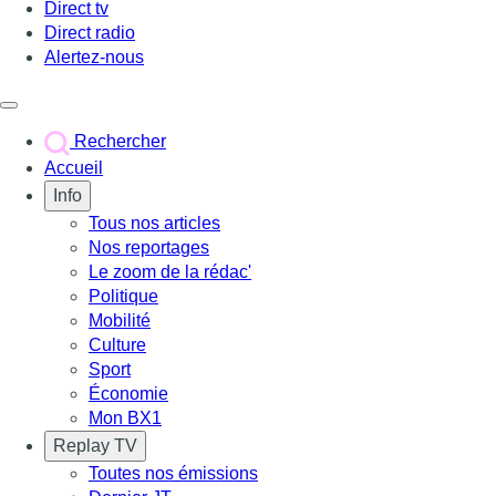
Direct tv
Direct radio
Alertez-nous
Déclencher le menu
Rechercher
Accueil
Info
Tous nos articles
Nos reportages
Le zoom de la rédac'
Politique
Mobilité
Culture
Sport
Économie
Mon BX1
Replay TV
Toutes nos émissions