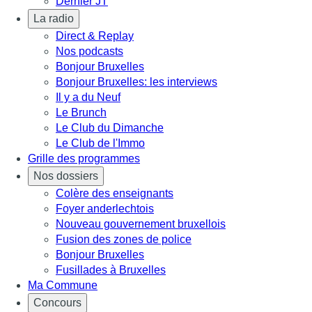
Dernier JT
La radio
Direct & Replay
Nos podcasts
Bonjour Bruxelles
Bonjour Bruxelles: les interviews
Il y a du Neuf
Le Brunch
Le Club du Dimanche
Le Club de l'Immo
Grille des programmes
Nos dossiers
Colère des enseignants
Foyer anderlechtois
Nouveau gouvernement bruxellois
Fusion des zones de police
Bonjour Bruxelles
Fusillades à Bruxelles
Ma Commune
Concours