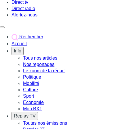
Direct tv
Direct radio
Alertez-nous
Déclencher le menu
Rechercher
Accueil
Info
Tous nos articles
Nos reportages
Le zoom de la rédac'
Politique
Mobilité
Culture
Sport
Économie
Mon BX1
Replay TV
Toutes nos émissions