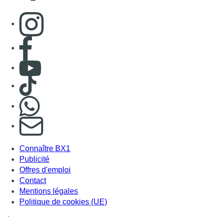
Consulter page Instagram
Consulter page Facebook
Consulter Youtube
Consulter TikTok
Nous rejoindre sur Whatsapp
S'abonner à notre newsletter
Connaître BX1
Publicité
Offres d'emploi
Contact
Mentions légales
Politique de cookies (UE)