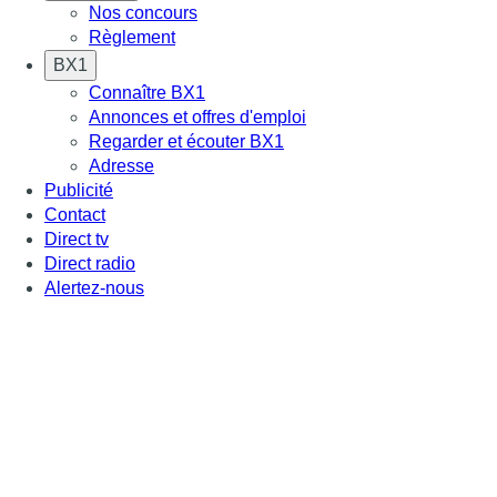
Nos concours
Règlement
BX1
Connaître BX1
Annonces et offres d'emploi
Regarder et écouter BX1
Adresse
Publicité
Contact
Direct tv
Direct radio
Alertez-nous