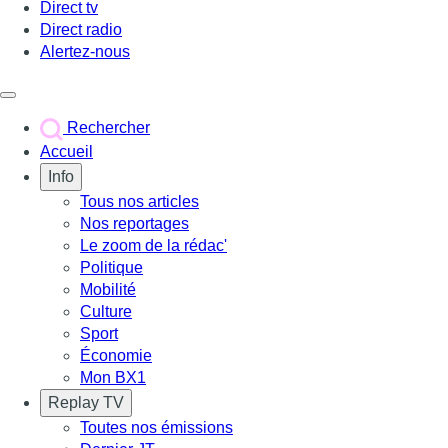
Direct tv
Direct radio
Alertez-nous
Déclencher le menu
Rechercher
Accueil
Info
Tous nos articles
Nos reportages
Le zoom de la rédac'
Politique
Mobilité
Culture
Sport
Économie
Mon BX1
Replay TV
Toutes nos émissions