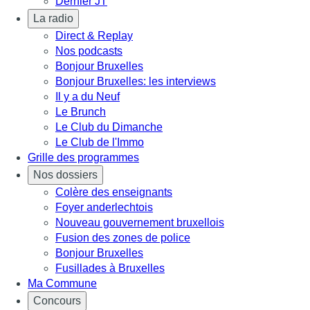
Dernier JT
La radio
Direct & Replay
Nos podcasts
Bonjour Bruxelles
Bonjour Bruxelles: les interviews
Il y a du Neuf
Le Brunch
Le Club du Dimanche
Le Club de l'Immo
Grille des programmes
Nos dossiers
Colère des enseignants
Foyer anderlechtois
Nouveau gouvernement bruxellois
Fusion des zones de police
Bonjour Bruxelles
Fusillades à Bruxelles
Ma Commune
Concours