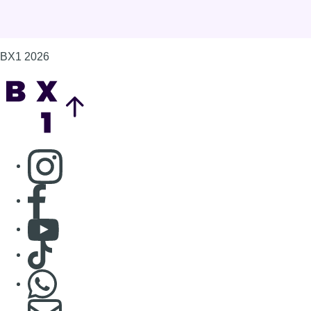
BX1 2026
Back to top
Consulter page Instagram
Consulter page Facebook
Consulter Youtube
Consulter TikTok
Nous rejoindre sur Whatsapp
S'abonner à notre newsletter