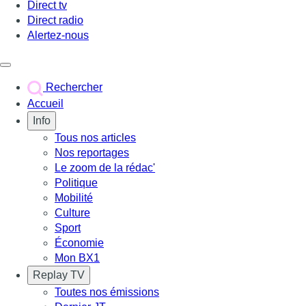
Direct tv
Direct radio
Alertez-nous
Déclencher le menu
Rechercher
Accueil
Info
Tous nos articles
Nos reportages
Le zoom de la rédac'
Politique
Mobilité
Culture
Sport
Économie
Mon BX1
Replay TV
Toutes nos émissions