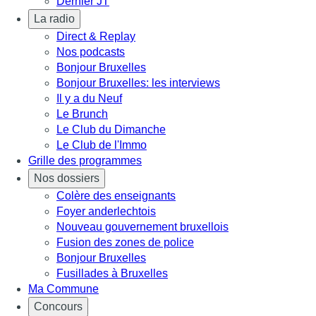
Dernier JT
La radio
Direct & Replay
Nos podcasts
Bonjour Bruxelles
Bonjour Bruxelles: les interviews
Il y a du Neuf
Le Brunch
Le Club du Dimanche
Le Club de l'Immo
Grille des programmes
Nos dossiers
Colère des enseignants
Foyer anderlechtois
Nouveau gouvernement bruxellois
Fusion des zones de police
Bonjour Bruxelles
Fusillades à Bruxelles
Ma Commune
Concours