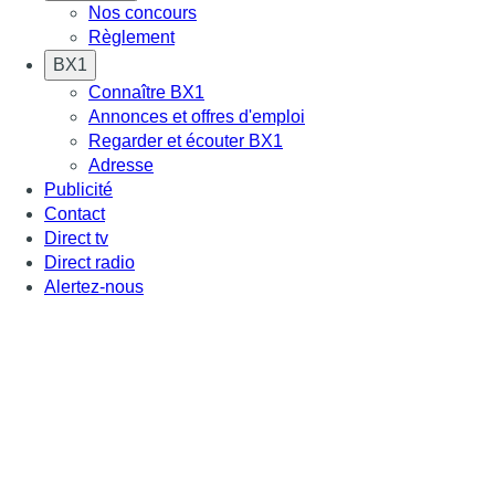
Nos concours
Règlement
BX1
Connaître BX1
Annonces et offres d'emploi
Regarder et écouter BX1
Adresse
Publicité
Contact
Direct tv
Direct radio
Alertez-nous