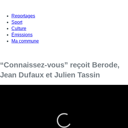
Reportages
Sport
Culture
Émissions
Ma commune
“Connaissez-vous” reçoit Berode,
Jean Dufaux et Julien Tassin
Un nouveau numéro de
“Connaissez-vous”.
Dans “Connaissez-vous” ce dimanche, Fabrice Grosfilley reçoit
Berode, des Dalton Telegram, qui sort en solo l’album
“Les sablières”
Jean Dufaux, scénariste BD, pour “La Callas et Pasolini,