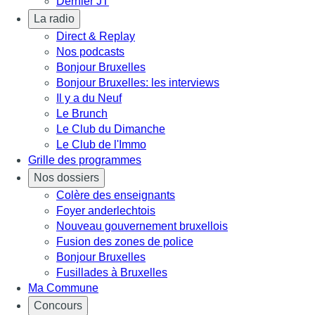
Dernier JT
La radio
Direct & Replay
Nos podcasts
Bonjour Bruxelles
Bonjour Bruxelles: les interviews
Il y a du Neuf
Le Brunch
Le Club du Dimanche
Le Club de l'Immo
Grille des programmes
Nos dossiers
Colère des enseignants
Foyer anderlechtois
Nouveau gouvernement bruxellois
Fusion des zones de police
Bonjour Bruxelles
Fusillades à Bruxelles
Ma Commune
Concours