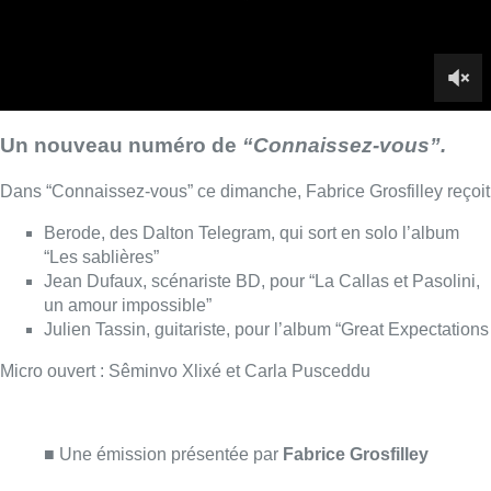
un amour impossible”
Julien Tassin, guitariste, pour l’album “Great Expectations
Micro ouvert : Sêminvo Xlixé et Carla Pusceddu
■ Une émission présentée par
Fabrice Grosfilley
Lire aussi :
Qui est Marc Grauwels, le flûtiste
bruxellois à la tête du Festival
Classissimo?