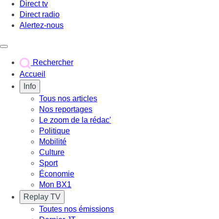
Direct tv
Direct radio
Alertez-nous
Déclencher le menu
Rechercher
Accueil
Info
Tous nos articles
Nos reportages
Le zoom de la rédac'
Politique
Mobilité
Culture
Sport
Économie
Mon BX1
Replay TV
Toutes nos émissions