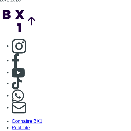
Consulter TikTok
Nous rejoindre sur Whatsapp
S'abonner à notre newsletter
Connaître BX1
Publicité
Offres d'emploi
Contact
Mentions légales
Politique de cookies (UE)
Gérer les cookies