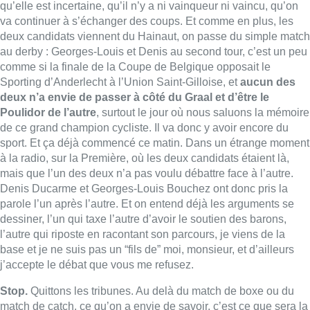
Denis Ducarme et Georges-Louis Bouchez ont donc pris la
parole l’un après l’autre. Et on entend déjà les arguments se
dessiner, l’un qui taxe l’autre d’avoir le soutien des barons,
l’autre qui riposte en racontant son parcours, je viens de la
base et je ne suis pas un “fils de” moi, monsieur, et d’ailleurs
j’accepte le débat que vous me refusez.
Stop.
Quittons les tribunes. Au delà du match de boxe ou du
match de catch, ce qu’on a envie de savoir, c’est ce que sera la
politique du Mouvement Réformateur dans les 10 ans qui
viennent. Est-ce que le Mouvement Réformateur veut d’abord
moins de taxes et moins d’État, et est ce-que pour cela, il est
prêt à s’allier avec des partis flamands qui partagent cette
vision, ou est-ce qu’il veut au contraire défendre d’abord une
solidarité interrégionale qui impose d’offrir un front francophone
face aux demandes de régionalisation flamandes ?
C’est là-
dessus qu’on a envie d’entendre
Georges-Louis Bouchez et
Denis Ducarme. Savoir aussi lequel des deux aura
prioritairement de bonnes relations avec Maxime Prévot de
faire un bloc de centre-droit, ou plutôt avec Paul Magnette,
Jean-Marc Nollet et Rajae Maouane pour négocier des