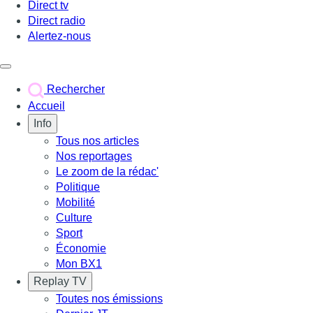
Direct tv
Direct radio
Alertez-nous
Déclencher le menu
Rechercher
Accueil
Info
Tous nos articles
Nos reportages
Le zoom de la rédac'
Politique
Mobilité
Culture
Sport
Économie
Mon BX1
Replay TV
Toutes nos émissions