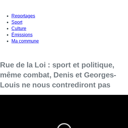
Reportages
Sport
Culture
Émissions
Ma commune
Rue de la Loi : sport et politique,
même combat, Denis et Georges-
Louis ne nous contrediront pas
Une élection n’est jamais gagnée d’avance
. S’il y a un
parallèle à faire entre les sports et la politique, c’est bien celui-
là. Comme dans un match de foot, de rugby, un tournoi de
tennis, ou une course cycliste, le résultat n’est jamais acquis.
On en a vu des David faire trébucher Goliath, des petits