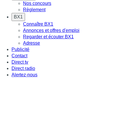
Nos concours
Règlement
BX1
Connaître BX1
Annonces et offres d'emploi
Regarder et écouter BX1
Adresse
Publicité
Contact
Direct tv
Direct radio
Alertez-nous