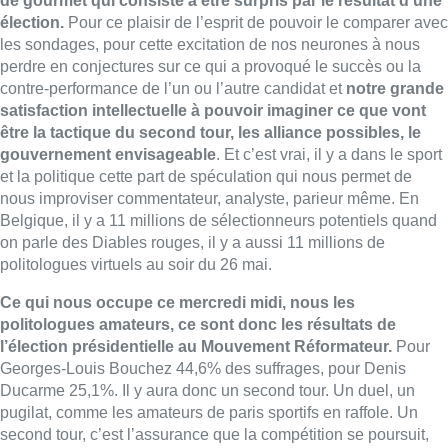
Ce qui nous occupe ce mercredi midi, nous les
politologues amateurs, ce sont donc les résultats de
l’élection présidentielle au Mouvement Réformateur.
Pour
Georges-Louis Bouchez 44,6% des suffrages, pour Denis
Ducarme 25,1%. Il y aura donc un second tour. Un duel, un
pugilat, comme les amateurs de paris sportifs en raffole. Un
second tour, c’est l’assurance que la compétition se poursuit,
qu’elle est incertaine, qu’il n’y a ni vainqueur ni vaincu, qu’on
va continuer à s’échanger des coups. Et comme en plus, les
deux candidats viennent du Hainaut, on passe du simple match
au derby : Georges-Louis et Denis au second tour, c’est un peu
comme si la finale de la Coupe de Belgique opposait le
Sporting d’Anderlecht à l’Union Saint-Gilloise, et
aucun des
deux n’a envie de passer à côté du Graal et d’être le
Poulidor de l’autre
, surtout le jour où nous saluons la mémoire
de ce grand champion cycliste. Il va donc y avoir encore du
sport. Et ça déjà commencé ce matin. Dans un étrange moment
à la radio, sur la Première, où les deux candidats étaient là,
mais que l’un des deux n’a pas voulu débattre face à l’autre.