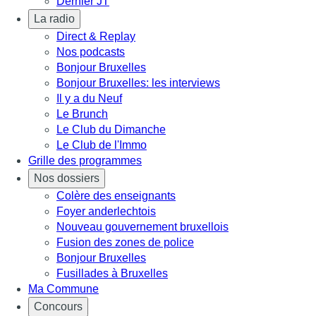
Dernier JT
La radio
Direct & Replay
Nos podcasts
Bonjour Bruxelles
Bonjour Bruxelles: les interviews
Il y a du Neuf
Le Brunch
Le Club du Dimanche
Le Club de l'Immo
Grille des programmes
Nos dossiers
Colère des enseignants
Foyer anderlechtois
Nouveau gouvernement bruxellois
Fusion des zones de police
Bonjour Bruxelles
Fusillades à Bruxelles
Ma Commune
Concours