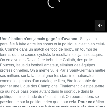
Poucets, issus du football amateur, éliminer des équipes
professionnelles. On a même vu le Paris Saint-Germain mettre
ses millions sur la table, aligner les stars internationales
comme les photos d’un catalogue Ikea, être incapable de
gagner une Ligue des Champions. Finalement, c’est peut-être
ça qui nous passionne autant dans le sport que dans la
politique : l’incertitude du résultat final. On pourrait donc se
passionner sur la politique rien que pour cela.
Pour ce délice
de gourmet qui consiste à être surpris par le résultat d’une
élection.
Pour ce plaisir de l’esprit de pouvoir le comparer avec
les sondages, pour cette excitation de nos neurones à nous
perdre en conjectures sur ce qui a provoqué le succès ou la
contre-performance de l’un ou l’autre candidat et
notre grande
satisfaction intellectuelle à pouvoir imaginer ce que vont
être la tactique du second tour, les alliance possibles, le
gouvernement envisageable
. Et c’est vrai, il y a dans le sport
et la politique cette part de spéculation qui nous permet de
nous improviser commentateur, analyste, parieur même. En
Belgique, il y a 11 millions de sélectionneurs potentiels quand
on parle des Diables rouges, il y a aussi 11 millions de
politologues virtuels au soir du 26 mai.