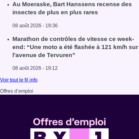
Lire l'article Un nouveau club de MMA ouvre ses portes à E
Au Moeraske, Bart Hanssens recense des
insectes de plus en plus rares
08 août 2026 - 19:36
Lire l'article Au Moeraske, Bart Hanssens recense des ins
Marathon de contrôles de vitesse ce week-
end: “Une moto a été flashée à 121 km/h sur
l’avenue de Tervuren”
08 août 2026 - 19:12
Lire l'article Marathon de contrôles de vitesse ce week-e
Voir tout le fil info
Offres d’emploi