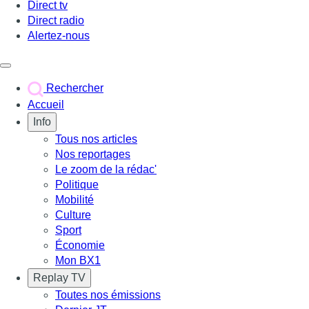
Direct tv
Direct radio
Alertez-nous
Déclencher le menu
Rechercher
Accueil
Info
Tous nos articles
Nos reportages
Le zoom de la rédac'
Politique
Mobilité
Culture
Sport
Économie
Mon BX1
Replay TV
Toutes nos émissions