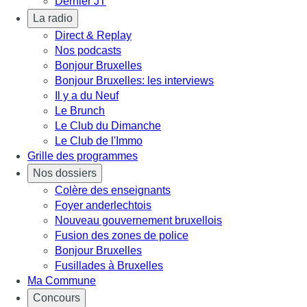
Dernier JT
La radio
Direct & Replay
Nos podcasts
Bonjour Bruxelles
Bonjour Bruxelles: les interviews
Il y a du Neuf
Le Brunch
Le Club du Dimanche
Le Club de l'Immo
Grille des programmes
Nos dossiers
Colère des enseignants
Foyer anderlechtois
Nouveau gouvernement bruxellois
Fusion des zones de police
Bonjour Bruxelles
Fusillades à Bruxelles
Ma Commune
Concours