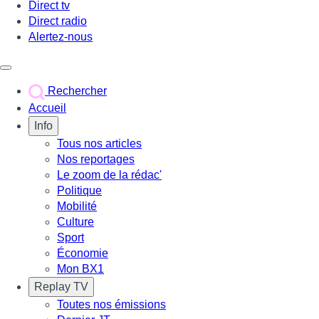
Direct tv
Direct radio
Alertez-nous
Déclencher le menu
Rechercher
Accueil
Info
Tous nos articles
Nos reportages
Le zoom de la rédac'
Politique
Mobilité
Culture
Sport
Économie
Mon BX1
Replay TV
Toutes nos émissions