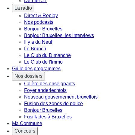
Dernier JT
La radio
Direct & Replay
Nos podcasts
Bonjour Bruxelles
Bonjour Bruxelles: les interviews
Il y a du Neuf
Le Brunch
Le Club du Dimanche
Le Club de l'Immo
Grille des programmes
Nos dossiers
Colère des enseignants
Foyer anderlechtois
Nouveau gouvernement bruxellois
Fusion des zones de police
Bonjour Bruxelles
Fusillades à Bruxelles
Ma Commune
Concours