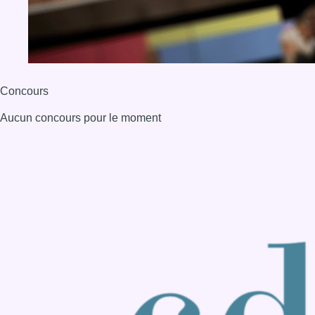
BX1 2026
Back to top
Consulter page Instagram
Consulter page Facebook
Consulter Youtube
Consulter TikTok
Nous rejoindre sur Whatsapp
S'abonner à notre newsletter
Connaître BX1