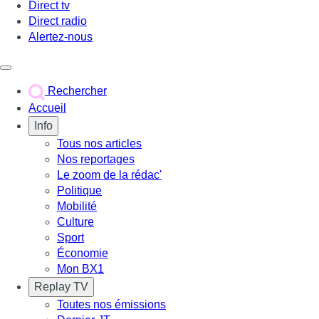
Direct tv
Direct radio
Alertez-nous
Déclencher le menu
Rechercher
Accueil
Info
Tous nos articles
Nos reportages
Le zoom de la rédac'
Politique
Mobilité
Culture
Sport
Économie
Mon BX1
Replay TV
Toutes nos émissions