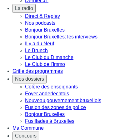
Dernier JT
La radio
Direct & Replay
Nos podcasts
Bonjour Bruxelles
Bonjour Bruxelles: les interviews
Il y a du Neuf
Le Brunch
Le Club du Dimanche
Le Club de l'Immo
Grille des programmes
Nos dossiers
Colère des enseignants
Foyer anderlechtois
Nouveau gouvernement bruxellois
Fusion des zones de police
Bonjour Bruxelles
Fusillades à Bruxelles
Ma Commune
Concours