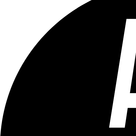
Tous les âges
Aucun contenu préjudiciable.
Plus d'explications sur ce classement
ÉMISSION
Vivre Ici (pour sourds et malentendants)