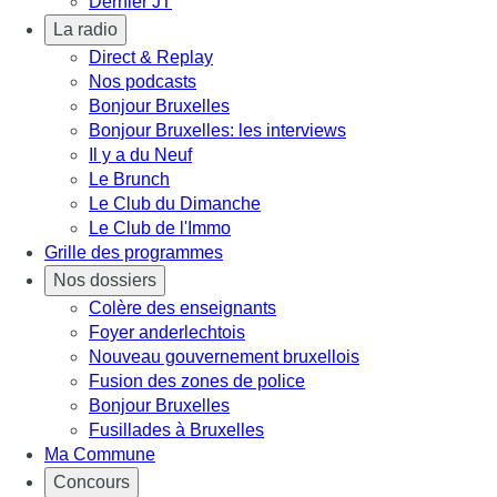
Dernier JT
La radio
Direct & Replay
Nos podcasts
Bonjour Bruxelles
Bonjour Bruxelles: les interviews
Il y a du Neuf
Le Brunch
Le Club du Dimanche
Le Club de l'Immo
Grille des programmes
Nos dossiers
Colère des enseignants
Foyer anderlechtois
Nouveau gouvernement bruxellois
Fusion des zones de police
Bonjour Bruxelles
Fusillades à Bruxelles
Ma Commune
Concours