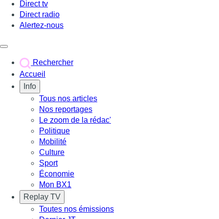
Direct tv
Direct radio
Alertez-nous
Déclencher le menu
Rechercher
Accueil
Info
Tous nos articles
Nos reportages
Le zoom de la rédac'
Politique
Mobilité
Culture
Sport
Économie
Mon BX1
Replay TV
Toutes nos émissions