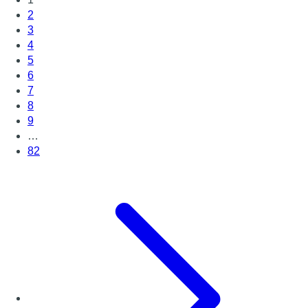
2
3
4
5
6
7
8
9
…
82
Page suivante