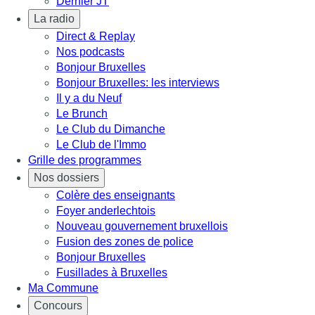
Dernier JT
La radio
Direct & Replay
Nos podcasts
Bonjour Bruxelles
Bonjour Bruxelles: les interviews
Il y a du Neuf
Le Brunch
Le Club du Dimanche
Le Club de l'Immo
Grille des programmes
Nos dossiers
Colère des enseignants
Foyer anderlechtois
Nouveau gouvernement bruxellois
Fusion des zones de police
Bonjour Bruxelles
Fusillades à Bruxelles
Ma Commune
Concours