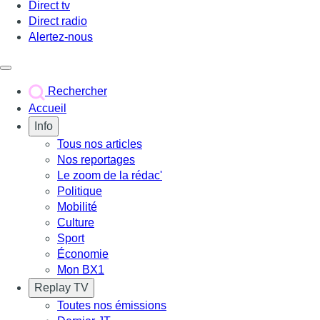
Direct tv
Direct radio
Alertez-nous
Déclencher le menu
Rechercher
Accueil
Info
Tous nos articles
Nos reportages
Le zoom de la rédac'
Politique
Mobilité
Culture
Sport
Économie
Mon BX1
Replay TV
Toutes nos émissions