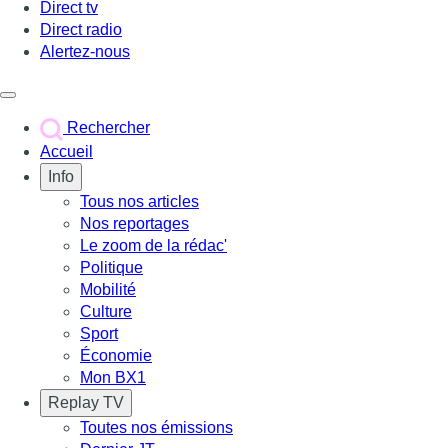
Direct tv
Direct radio
Alertez-nous
Déclencher le menu
Rechercher
Accueil
Info
Tous nos articles
Nos reportages
Le zoom de la rédac'
Politique
Mobilité
Culture
Sport
Économie
Mon BX1
Replay TV
Toutes nos émissions