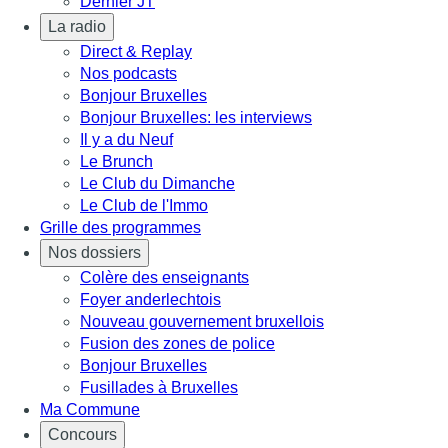
Dernier JT
La radio
Direct & Replay
Nos podcasts
Bonjour Bruxelles
Bonjour Bruxelles: les interviews
Il y a du Neuf
Le Brunch
Le Club du Dimanche
Le Club de l'Immo
Grille des programmes
Nos dossiers
Colère des enseignants
Foyer anderlechtois
Nouveau gouvernement bruxellois
Fusion des zones de police
Bonjour Bruxelles
Fusillades à Bruxelles
Ma Commune
Concours