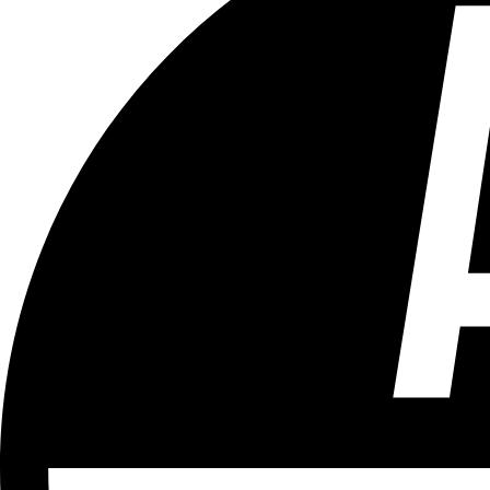
Tous les âges
Aucun contenu préjudiciable.
Plus d'explications sur ce classement
ÉMISSION
Vivre Ici (pour sourds et malentendants)
Partager l'émission
Facebook
Twitter
WhatsApp
Share