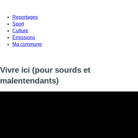
Reportages
Sport
Culture
Émissions
Ma commune
Vivre ici (pour sourds et
malentendants)
Informations
DIFFUSION
25 janvier 2021 de 23:45 à 23:59
SIGNALÉTIQUE