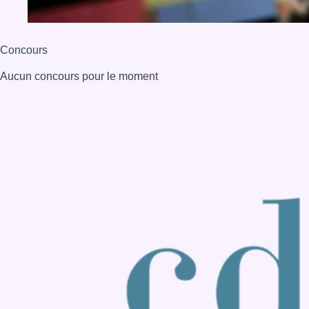
Back to top
Consulter page Instagram
Consulter page Facebook
Consulter Youtube
Consulter TikTok
Nous rejoindre sur Whatsapp
S'abonner à notre newsletter
Connaître BX1
Publicité
Offres d'emploi