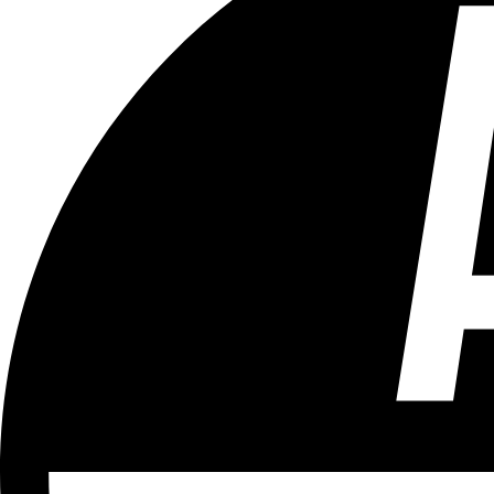
Tous les âges
Aucun contenu préjudiciable.
Plus d'explications sur ce classement
ÉMISSION
Vivre Ici (pour sourds et malentendants)
Partager l'émission
Facebook
Twitter
WhatsApp
Share