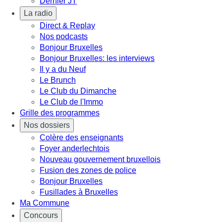
Dernier JT
La radio
Direct & Replay
Nos podcasts
Bonjour Bruxelles
Bonjour Bruxelles: les interviews
Il y a du Neuf
Le Brunch
Le Club du Dimanche
Le Club de l'Immo
Grille des programmes
Nos dossiers
Colère des enseignants
Foyer anderlechtois
Nouveau gouvernement bruxellois
Fusion des zones de police
Bonjour Bruxelles
Fusillades à Bruxelles
Ma Commune
Concours