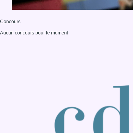
Back to top
Consulter page Instagram
Consulter page Facebook
Consulter Youtube
Consulter TikTok
Nous rejoindre sur Whatsapp
S'abonner à notre newsletter
Connaître BX1
Publicité
Offres d'emploi