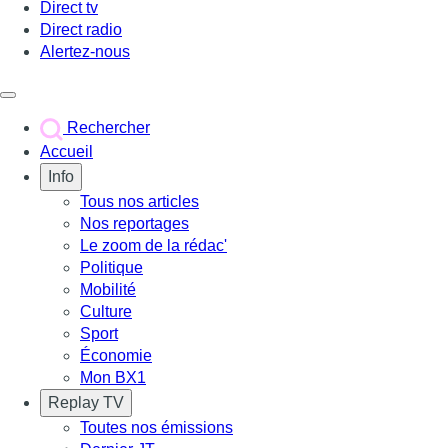
Direct tv
Direct radio
Alertez-nous
Déclencher le menu
Rechercher
Accueil
Info
Tous nos articles
Nos reportages
Le zoom de la rédac'
Politique
Mobilité
Culture
Sport
Économie
Mon BX1
Replay TV
Toutes nos émissions