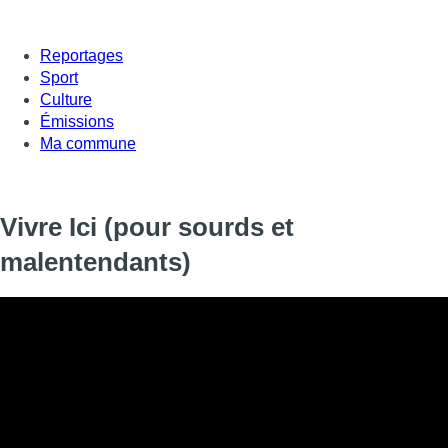
Reportages
Sport
Culture
Émissions
Ma commune
Vivre Ici (pour sourds et
malentendants)
Informations
DIFFUSION
21 janvier 2021 de 23:45 à 23:59
SIGNALÉTIQUE