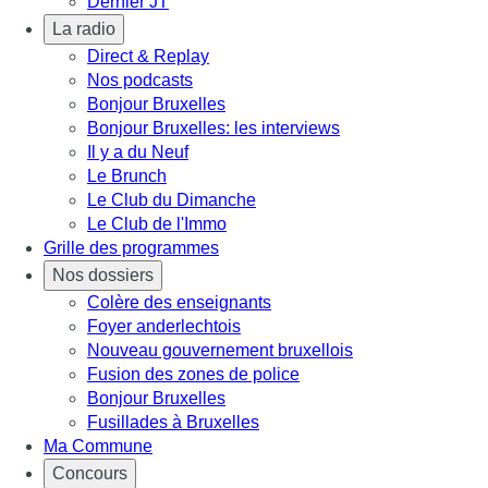
Dernier JT
La radio
Direct & Replay
Nos podcasts
Bonjour Bruxelles
Bonjour Bruxelles: les interviews
Il y a du Neuf
Le Brunch
Le Club du Dimanche
Le Club de l'Immo
Grille des programmes
Nos dossiers
Colère des enseignants
Foyer anderlechtois
Nouveau gouvernement bruxellois
Fusion des zones de police
Bonjour Bruxelles
Fusillades à Bruxelles
Ma Commune
Concours