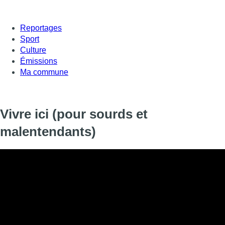
Reportages
Sport
Culture
Émissions
Ma commune
Vivre ici (pour sourds et
malentendants)
Informations
DIFFUSION
17 décembre 2020 de 23:45 à 23:59
SIGNALÉTIQUE