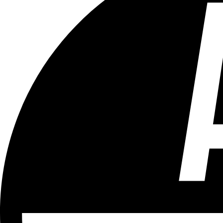
Tous les âges
Aucun contenu préjudiciable.
Plus d'explications sur ce classement
ÉMISSION
Vivre Ici (pour sourds et malentendants)
Partager l'émission
Facebook
Twitter
WhatsApp
Share