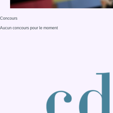
Back to top
Consulter page Instagram
Consulter page Facebook
Consulter Youtube
Consulter TikTok
Nous rejoindre sur Whatsapp
S'abonner à notre newsletter
Connaître BX1
Publicité
Offres d'emploi