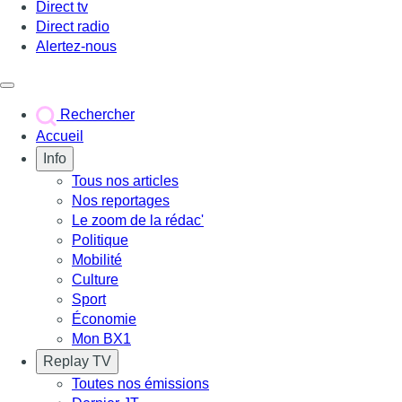
Direct tv
Direct radio
Alertez-nous
Déclencher le menu
Rechercher
Accueil
Info
Tous nos articles
Nos reportages
Le zoom de la rédac'
Politique
Mobilité
Culture
Sport
Économie
Mon BX1
Replay TV
Toutes nos émissions